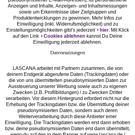
Anzeigen und Inhalte, Anzeigen- und Inhaltsmessungen
Unsere Apps
sowie um Erkenntnisse über Zielgruppen und
Produktentwicklungen zu gewinnen. Mehr Infos zur
Einwilligung (inkl. Widerrufsmöglichkeit) und zu
Einstellungsmöglichkeiten gibt’s jederzeit
hier
. Mit Klick
auf den Link
Cookies ablehnen
kannst Du Deine
Einwilligung jederzeit ablehnen.
Datennutzungen
LASCANA arbeitet mit Partnern zusammen, die von
deinem Endgerät abgerufene Daten (Trackingdaten) oder
die von uns übermittelten pseudonymisierten Daten zur
Services
Aussteuerung unserer Werbung sowie auch zu eigenen
Zwecken (z.B. Profilbildungen) / zu Zwecken Dritter
Beratung
verarbeiten. Vor diesem Hintergrund erfordert nicht nur die
Erhebung der Trackingdaten bzw. die Übermittlung deiner
pseudonymisierten Daten, sondern auch deren
Über uns
Weiterverarbeitung durch diese Anbieter einer
Einwilligung. Die Trackingdaten werden erst dann erhoben
bzw. deine pseudonymisierten Daten erst dann übermittelt,
Rechtliches
wenn du auf den in dem Banner auf www.lascana.de /