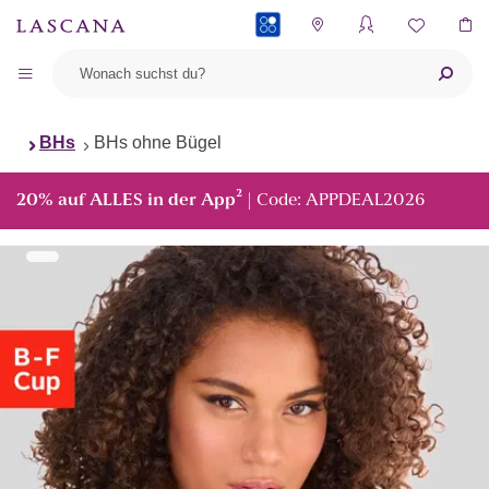
PAYBACK
BHs
BHs ohne Bügel
²
20% auf ALLES in der App
| Code: APPDEAL2026