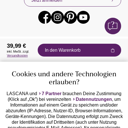
Jetzt anmelden
39,99 €
In den Warenkorb
inkl. MwSt. zzgl.
Auszeichnungen
Versandkosten
Cookies und andere Technologien
erlauben?
LASCANA und
7 Partner
brauchen Deine Zustimmung
(Klick auf „Ok”) bei vereinzelten
Datennutzungen
, um
Geprüfte Sicherheit
Informationen auf einem Gerät zu speichern und/oder
abzurufen (IP-Adresse, Nutzer-ID, Browser-Informationen,
Geräte-Kennungen). Die Datennutzung erfolgt zum Zweck
der Identifikation auf Drittseiten (auch unter Nutzung
pseudonymisierter E-Mail-Adressen), für personalisierte