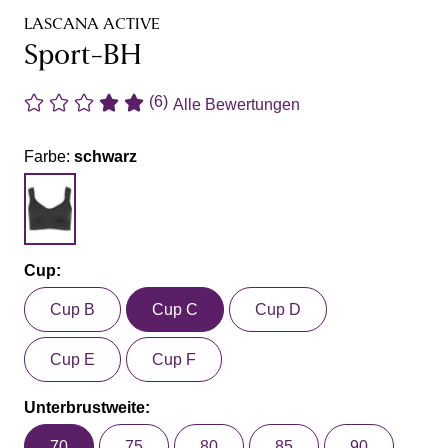
LASCANA ACTIVE
Sport-BH
(6)
Alle Bewertungen
Farbe:
schwarz
Cup:
Cup B
Cup C
Cup D
Cup E
Cup F
Unterbrustweite:
70
75
80
85
90