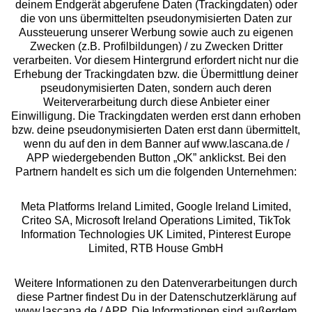
deinem Endgerät abgerufene Daten (Trackingdaten) oder
die von uns übermittelten pseudonymisierten Daten zur
Aussteuerung unserer Werbung sowie auch zu eigenen
Services
Zwecken (z.B. Profilbildungen) / zu Zwecken Dritter
verarbeiten. Vor diesem Hintergrund erfordert nicht nur die
Beratung
Erhebung der Trackingdaten bzw. die Übermittlung deiner
pseudonymisierten Daten, sondern auch deren
Weiterverarbeitung durch diese Anbieter einer
Über uns
Einwilligung. Die Trackingdaten werden erst dann erhoben
bzw. deine pseudonymisierten Daten erst dann übermittelt,
wenn du auf den in dem Banner auf www.lascana.de /
Rechtliches
APP wiedergebenden Button „OK” anklickst. Bei den
Partnern handelt es sich um die folgenden Unternehmen:
Meta Platforms Ireland Limited, Google Ireland Limited,
Criteo SA, Microsoft Ireland Operations Limited, TikTok
Information Technologies UK Limited, Pinterest Europe
Alle Preise inkl. MwSt., zzgl.
Versandkosten
Limited, RTB House GmbH
** Bonität vorausgesetzt, berechtigt zur Bonitätsprüfung
Weitere Informationen zu den Datenverarbeitungen durch
diese Partner findest Du in der Datenschutzerklärung auf
www.lascana.de / APP. Die Informationen sind außerdem