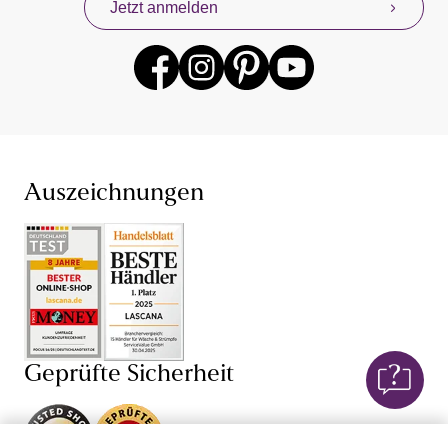
Jetzt anmelden
anderen beliebten Lingerie-Marken gibt es für dich
jederzeit mit neuen Angeboten. Profitiere mit unserem
Konzept „Von Frauen für Frauen“ von unseren eigenen
Erfahrungen mit Damenunterwäsche und Dessous,
denn wir wissen, dass Unterwäsche kaufen sehr intim
sein kann. Finde jetzt deine neuen Lieblings-BH und
den dazu passenden Slip – bei unserer Unterwäsche für
Damen sind dir dabei hinsichtlich Farbe, Größe (BH in
großen Größen und ab Cup AA) und Schnitt keine
Auszeichnungen
Grenzen gesetzt. Je nach Anlass bist du so mit einem
Push-up-BH
,
Schalen-BH
,
Bügel-BH
oder
Damenunterhemd perfekt gekleidet und fühlst dich in
deiner Unterwäsche einfach wohl. Auch von unseren
verführerischen Dessous und sexy Lingerie wirst du
begeistert sein: Mit BH,
String
, Body, Corsage und
Negligé von LASCANA und anderen Dessous-Marken
versprühst du stets einen weiblichen Charme. Lass dich
Geprüfte Sicherheit
von Dessous mit edlen
Spitzen-BHs
, Corsagen mit
Spitze oder transparenten Negligés verführen!