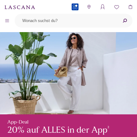
PAYBACK
App-Deal
²
20% auf ALLES in der App