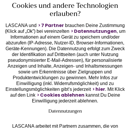
Cookies und andere Technologien
Unsere Apps
erlauben?
7 Partner
LASCANA und
brauchen Deine Zustimmung
Datennutzungen
(Klick auf „Ok”) bei vereinzelten
, um
Informationen auf einem Gerät zu speichern und/oder
abzurufen (IP-Adresse, Nutzer-ID, Browser-Informationen,
Geräte-Kennungen). Die Datennutzung erfolgt zum Zweck
der Identifikation auf Drittseiten (auch unter Nutzung
pseudonymisierter E-Mail-Adressen), für personalisierte
Gratis Versand ab
50 €
Anzeigen und Inhalte, Anzeigen- und Inhaltsmessungen
sowie um Erkenntnisse über Zielgruppen und
Produktentwicklungen zu gewinnen. Mehr Infos zur
Kostenlose Retoure
Einwilligung (inkl. Widerrufsmöglichkeit) und zu
hier
Einstellungsmöglichkeiten gibt’s jederzeit
. Mit Klick
Cookies ablehnen
auf den Link
kannst Du Deine
°Punkte sammeln
Einwilligung jederzeit ablehnen.
Datennutzungen
Ratenkauf **
LASCANA arbeitet mit Partnern zusammen, die von