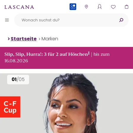
PAYBACK
Startseite
Marken
1
Slip, Slip, Hurra!: 3 für 2 auf Höschen
| bis zum
16.08.2026
01
/05