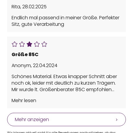
Rita
,
28.02.2025
Endlich mal passend in meiner Größe. Perfekter
Sitz, gute Verarbeitung
Größe 85C
Anonym
,
22.04.2024
Schönes Material. Etwas knapper Schnitt aber
noch ok, leider mit deutlich zu kurzen Trägern.
Mir wurde lt. Größenberater 85C empfohlen
was bei allen anderen BH´s eindeutig zu klein
Mehr lesen
war, hier aber passte. Nicht mal für mittlere
Belastung empfehlenswert, schon meine
normalen BH´s geben da mehr Halt.
Mehr anzeigen
Wir können aktuell nicht für alle Bewertungen nachvollziehen, ob das