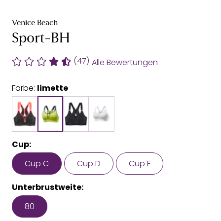
Venice Beach
Sport-BH
(47)
Alle Bewertungen
Farbe:
limette
Cup:
Cup C
Cup D
Cup F
Unterbrustweite:
80