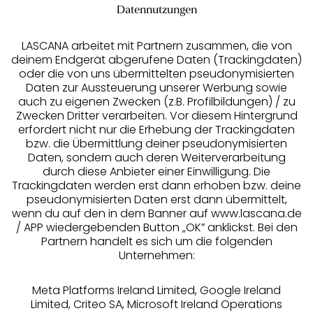
Datennutzungen
LASCANA arbeitet mit Partnern zusammen, die von
deinem Endgerät abgerufene Daten (Trackingdaten)
oder die von uns übermittelten pseudonymisierten
Daten zur Aussteuerung unserer Werbung sowie
auch zu eigenen Zwecken (z.B. Profilbildungen) / zu
Zwecken Dritter verarbeiten. Vor diesem Hintergrund
erfordert nicht nur die Erhebung der Trackingdaten
Services
bzw. die Übermittlung deiner pseudonymisierten
Daten, sondern auch deren Weiterverarbeitung
durch diese Anbieter einer Einwilligung. Die
Beratung
Trackingdaten werden erst dann erhoben bzw. deine
pseudonymisierten Daten erst dann übermittelt,
Über uns
wenn du auf den in dem Banner auf www.lascana.de
/ APP wiedergebenden Button „OK” anklickst. Bei den
Partnern handelt es sich um die folgenden
Rechtliches
Unternehmen:
Meta Platforms Ireland Limited, Google Ireland
Limited, Criteo SA, Microsoft Ireland Operations