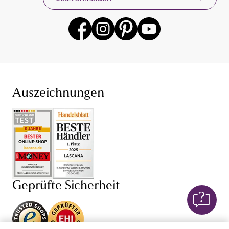
anderen beliebten Lingerie-Marken gibt es für dich
jederzeit mit neuen Angeboten. Profitiere mit unserem
Konzept „Von Frauen für Frauen“ von unseren eigenen
Erfahrungen mit Damenunterwäsche und Dessous,
denn wir wissen, dass Unterwäsche kaufen sehr intim
sein kann. Finde jetzt deine neuen Lieblings-BH und
den dazu passenden Slip – bei unserer Unterwäsche für
Damen sind dir dabei hinsichtlich Farbe, Größe (BH in
großen Größen und ab Cup AA) und Schnitt keine
Auszeichnungen
Grenzen gesetzt. Je nach Anlass bist du so mit einem
Push-up-BH
,
Schalen-BH
,
Bügel-BH
oder
Damenunterhemd perfekt gekleidet und fühlst dich in
deiner Unterwäsche einfach wohl. Auch von unseren
verführerischen Dessous und sexy Lingerie wirst du
begeistert sein: Mit BH,
String
, Body, Corsage und
Negligé von LASCANA und anderen Dessous-Marken
versprühst du stets einen weiblichen Charme. Lass dich
Geprüfte Sicherheit
von Dessous mit edlen
Spitzen-BHs
, Corsagen mit
Spitze oder transparenten Negligés verführen!