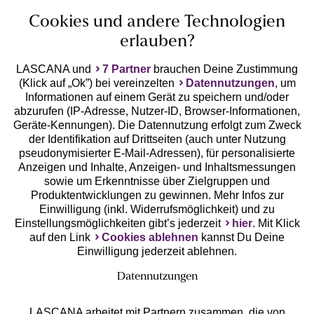
Unsere Apps
Cookies und andere Technologien
erlauben?
LASCANA und
7 Partner
brauchen Deine Zustimmung
(Klick auf „Ok”) bei vereinzelten
Datennutzungen
, um
Informationen auf einem Gerät zu speichern und/oder
abzurufen (IP-Adresse, Nutzer-ID, Browser-Informationen,
Geräte-Kennungen). Die Datennutzung erfolgt zum Zweck
der Identifikation auf Drittseiten (auch unter Nutzung
Gratis Versand ab
50 €
pseudonymisierter E-Mail-Adressen), für personalisierte
Anzeigen und Inhalte, Anzeigen- und Inhaltsmessungen
sowie um Erkenntnisse über Zielgruppen und
Kostenlose Retoure
Produktentwicklungen zu gewinnen. Mehr Infos zur
Einwilligung (inkl. Widerrufsmöglichkeit) und zu
Einstellungsmöglichkeiten gibt’s jederzeit
hier
. Mit Klick
°Punkte sammeln
auf den Link
Cookies ablehnen
kannst Du Deine
Einwilligung jederzeit ablehnen.
Ratenkauf **
Datennutzungen
LASCANA arbeitet mit Partnern zusammen, die von