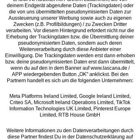
deinem Endgerät abgerufene Daten (Trackingdaten) oder
die von uns übermittelten pseudonymisierten Daten zur
Services
Aussteuerung unserer Werbung sowie auch zu eigenen
Zwecken (z.B. Profilbildungen) / zu Zwecken Dritter
Beratung
verarbeiten. Vor diesem Hintergrund erfordert nicht nur die
Erhebung der Trackingdaten bzw. die Übermittlung deiner
pseudonymisierten Daten, sondern auch deren
Über uns
Weiterverarbeitung durch diese Anbieter einer
Einwilligung. Die Trackingdaten werden erst dann erhoben
bzw. deine pseudonymisierten Daten erst dann übermittelt,
Rechtliches
wenn du auf den in dem Banner auf www.lascana.de /
APP wiedergebenden Button „OK” anklickst. Bei den
Partnern handelt es sich um die folgenden Unternehmen:
Meta Platforms Ireland Limited, Google Ireland Limited,
Criteo SA, Microsoft Ireland Operations Limited, TikTok
Alle Preise inkl. MwSt., zzgl.
Versandkosten
Information Technologies UK Limited, Pinterest Europe
** Bonität vorausgesetzt, berechtigt zur Bonitätsprüfung
Limited, RTB House GmbH
Weitere Informationen zu den Datenverarbeitungen durch
diese Partner findest Du in der Datenschutzerklärung auf