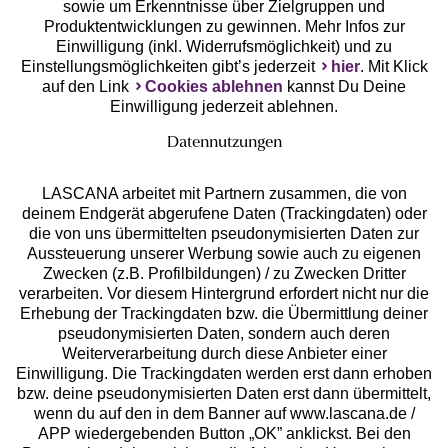
Unsere Apps
sowie um Erkenntnisse über Zielgruppen und
Produktentwicklungen zu gewinnen. Mehr Infos zur
Einwilligung (inkl. Widerrufsmöglichkeit) und zu
Einstellungsmöglichkeiten gibt’s jederzeit
hier
. Mit Klick
auf den Link
Cookies ablehnen
kannst Du Deine
Einwilligung jederzeit ablehnen.
Datennutzungen
LASCANA arbeitet mit Partnern zusammen, die von
deinem Endgerät abgerufene Daten (Trackingdaten) oder
die von uns übermittelten pseudonymisierten Daten zur
Services
Aussteuerung unserer Werbung sowie auch zu eigenen
Zwecken (z.B. Profilbildungen) / zu Zwecken Dritter
Beratung
verarbeiten. Vor diesem Hintergrund erfordert nicht nur die
Erhebung der Trackingdaten bzw. die Übermittlung deiner
pseudonymisierten Daten, sondern auch deren
Über uns
Weiterverarbeitung durch diese Anbieter einer
Einwilligung. Die Trackingdaten werden erst dann erhoben
bzw. deine pseudonymisierten Daten erst dann übermittelt,
Rechtliches
wenn du auf den in dem Banner auf www.lascana.de /
APP wiedergebenden Button „OK” anklickst. Bei den