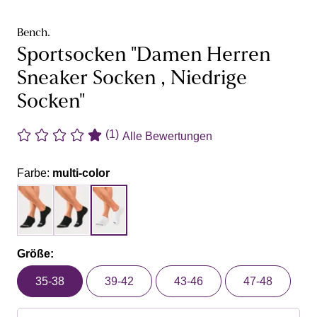
Bench.
Sportsocken "Damen Herren
Sneaker Socken , Niedrige
Socken"
(1)
Alle Bewertungen
Farbe:
multi-color
Größe:
35-38
39-42
43-46
47-48