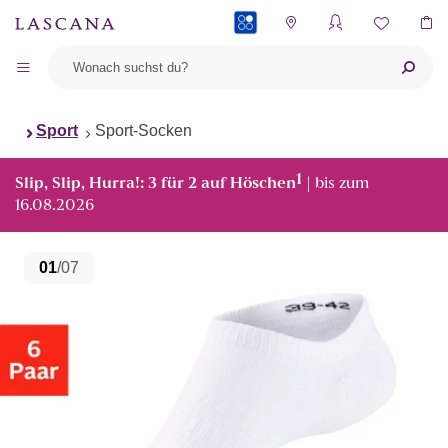
PAYBACK
Sport
Sport-Socken
1
Slip, Slip, Hurra!: 3 für 2 auf Höschen
| bis zum
16.08.2026
01
/07