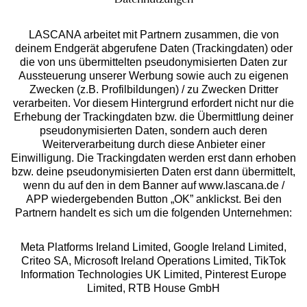
Datennutzungen
LASCANA arbeitet mit Partnern zusammen, die von
deinem Endgerät abgerufene Daten (Trackingdaten) oder
die von uns übermittelten pseudonymisierten Daten zur
Aussteuerung unserer Werbung sowie auch zu eigenen
Services
Zwecken (z.B. Profilbildungen) / zu Zwecken Dritter
verarbeiten. Vor diesem Hintergrund erfordert nicht nur die
Beratung
Erhebung der Trackingdaten bzw. die Übermittlung deiner
pseudonymisierten Daten, sondern auch deren
Weiterverarbeitung durch diese Anbieter einer
Über uns
Einwilligung. Die Trackingdaten werden erst dann erhoben
bzw. deine pseudonymisierten Daten erst dann übermittelt,
wenn du auf den in dem Banner auf www.lascana.de /
Rechtliches
APP wiedergebenden Button „OK” anklickst. Bei den
Partnern handelt es sich um die folgenden Unternehmen:
Meta Platforms Ireland Limited, Google Ireland Limited,
Criteo SA, Microsoft Ireland Operations Limited, TikTok
Information Technologies UK Limited, Pinterest Europe
Alle Preise inkl. MwSt., zzgl.
Versandkosten
Limited, RTB House GmbH
** Bonität vorausgesetzt, berechtigt zur Bonitätsprüfung