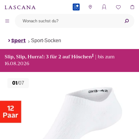
PAYBACK
Sport
Sport-Socken
1
Slip, Slip, Hurra!: 3 für 2 auf Höschen
| bis zum
16.08.2026
01
/07