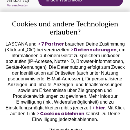
inkl. MwSt. zzgl.
Versandkosten
Auszeichnungen
Cookies und andere Technologien
erlauben?
7 Partner
LASCANA und
brauchen Deine Zustimmung
Datennutzungen
(Klick auf „Ok”) bei vereinzelten
, um
Informationen auf einem Gerät zu speichern und/oder
Geprüfte Sicherheit
abzurufen (IP-Adresse, Nutzer-ID, Browser-Informationen,
Geräte-Kennungen). Die Datennutzung erfolgt zum Zweck
der Identifikation auf Drittseiten (auch unter Nutzung
pseudonymisierter E-Mail-Adressen), für personalisierte
Anzeigen und Inhalte, Anzeigen- und Inhaltsmessungen
sowie um Erkenntnisse über Zielgruppen und
Unsere Apps
Produktentwicklungen zu gewinnen. Mehr Infos zur
Einwilligung (inkl. Widerrufsmöglichkeit) und zu
hier
Einstellungsmöglichkeiten gibt’s jederzeit
. Mit Klick
Cookies ablehnen
auf den Link
kannst Du Deine
Einwilligung jederzeit ablehnen.