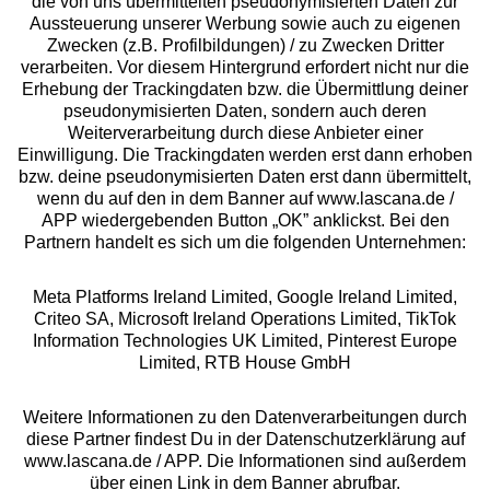
die von uns übermittelten pseudonymisierten Daten zur
Aussteuerung unserer Werbung sowie auch zu eigenen
Services
Zwecken (z.B. Profilbildungen) / zu Zwecken Dritter
verarbeiten. Vor diesem Hintergrund erfordert nicht nur die
Beratung
Erhebung der Trackingdaten bzw. die Übermittlung deiner
pseudonymisierten Daten, sondern auch deren
Weiterverarbeitung durch diese Anbieter einer
Über uns
Einwilligung. Die Trackingdaten werden erst dann erhoben
bzw. deine pseudonymisierten Daten erst dann übermittelt,
wenn du auf den in dem Banner auf www.lascana.de /
Rechtliches
APP wiedergebenden Button „OK” anklickst. Bei den
Partnern handelt es sich um die folgenden Unternehmen:
Meta Platforms Ireland Limited, Google Ireland Limited,
Criteo SA, Microsoft Ireland Operations Limited, TikTok
Information Technologies UK Limited, Pinterest Europe
Alle Preise inkl. MwSt., zzgl.
Versandkosten
Limited, RTB House GmbH
** Bonität vorausgesetzt, berechtigt zur Bonitätsprüfung
Weitere Informationen zu den Datenverarbeitungen durch
diese Partner findest Du in der Datenschutzerklärung auf
www.lascana.de / APP. Die Informationen sind außerdem
über einen Link in dem Banner abrufbar.