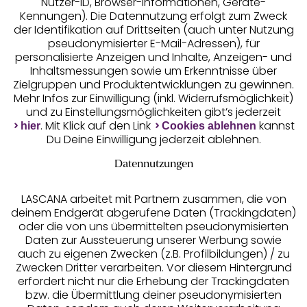
Nutzer-ID, Browser-Informationen, Geräte-
Kennungen). Die Datennutzung erfolgt zum Zweck
der Identifikation auf Drittseiten (auch unter Nutzung
pseudonymisierter E-Mail-Adressen), für
Geprüfte Sicherheit
personalisierte Anzeigen und Inhalte, Anzeigen- und
Inhaltsmessungen sowie um Erkenntnisse über
Zielgruppen und Produktentwicklungen zu gewinnen.
Mehr Infos zur Einwilligung (inkl. Widerrufsmöglichkeit)
und zu Einstellungsmöglichkeiten gibt’s jederzeit
Unsere Apps
. Mit Klick auf den Link
kannst
hier
Cookies ablehnen
Du Deine Einwilligung jederzeit ablehnen.
Datennutzungen
LASCANA arbeitet mit Partnern zusammen, die von
deinem Endgerät abgerufene Daten (Trackingdaten)
oder die von uns übermittelten pseudonymisierten
Daten zur Aussteuerung unserer Werbung sowie
auch zu eigenen Zwecken (z.B. Profilbildungen) / zu
Zwecken Dritter verarbeiten. Vor diesem Hintergrund
erfordert nicht nur die Erhebung der Trackingdaten
Services
bzw. die Übermittlung deiner pseudonymisierten