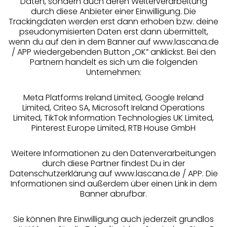
Daten, sondern auch deren Weiterverarbeitung
durch diese Anbieter einer Einwilligung. Die
Beratung
Trackingdaten werden erst dann erhoben bzw. deine
pseudonymisierten Daten erst dann übermittelt,
Über uns
wenn du auf den in dem Banner auf www.lascana.de
/ APP wiedergebenden Button „OK” anklickst. Bei den
Partnern handelt es sich um die folgenden
Rechtliches
Unternehmen:
Meta Platforms Ireland Limited, Google Ireland
Limited, Criteo SA, Microsoft Ireland Operations
Limited, TikTok Information Technologies UK Limited,
Pinterest Europe Limited, RTB House GmbH
Alle Preise inkl. MwSt., zzgl.
Versandkosten
** Bonität vorausgesetzt, berechtigt zur Bonitätsprüfung
Weitere Informationen zu den Datenverarbeitungen
durch diese Partner findest Du in der
Datenschutzerklärung auf www.lascana.de / APP. Die
Informationen sind außerdem über einen Link in dem
Banner abrufbar.
Sie können Ihre Einwilligung auch jederzeit grundlos