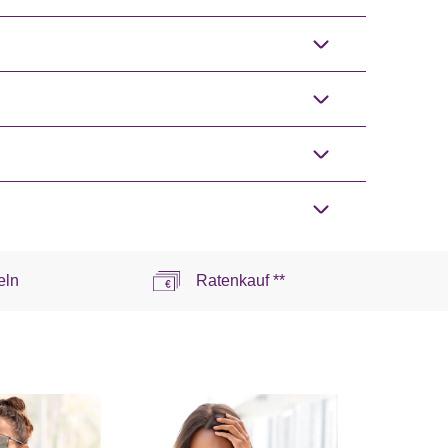
eln
Ratenkauf **