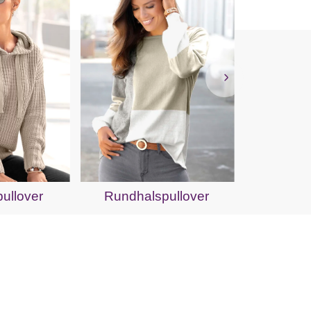
Stric
ullover
Rundhalspullover