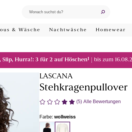
ous & Wäsche
Nachtwäsche
Homewear
1
, Slip, Hurra!: 3 für 2 auf Höschen
| bis zum 16.08.
LASCANA
Stehkragenpullover
(5)
Alle Bewertungen
Farbe:
wollweiss