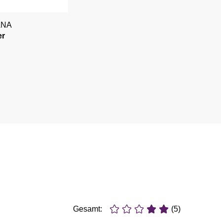
ANA
er
Gesamt:
(5)