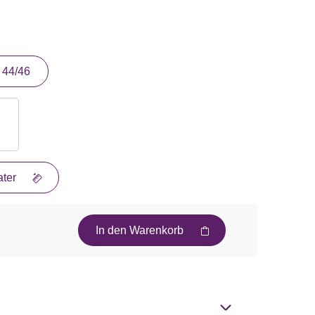
44/46
ter
In den Warenkorb