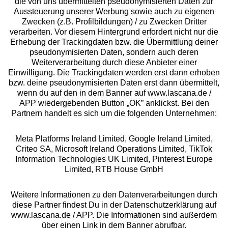
die von uns übermittelten pseudonymisierten Daten zur
Services
Aussteuerung unserer Werbung sowie auch zu eigenen
Zwecken (z.B. Profilbildungen) / zu Zwecken Dritter
Beratung
verarbeiten. Vor diesem Hintergrund erfordert nicht nur die
Erhebung der Trackingdaten bzw. die Übermittlung deiner
pseudonymisierten Daten, sondern auch deren
Über uns
Weiterverarbeitung durch diese Anbieter einer
Einwilligung. Die Trackingdaten werden erst dann erhoben
bzw. deine pseudonymisierten Daten erst dann übermittelt,
Rechtliches
wenn du auf den in dem Banner auf www.lascana.de /
APP wiedergebenden Button „OK” anklickst. Bei den
Partnern handelt es sich um die folgenden Unternehmen:
Meta Platforms Ireland Limited, Google Ireland Limited,
Criteo SA, Microsoft Ireland Operations Limited, TikTok
Alle Preise inkl. MwSt., zzgl.
Versandkosten
Information Technologies UK Limited, Pinterest Europe
** Bonität vorausgesetzt, berechtigt zur Bonitätsprüfung
Limited, RTB House GmbH
Weitere Informationen zu den Datenverarbeitungen durch
diese Partner findest Du in der Datenschutzerklärung auf
www.lascana.de / APP. Die Informationen sind außerdem
über einen Link in dem Banner abrufbar.