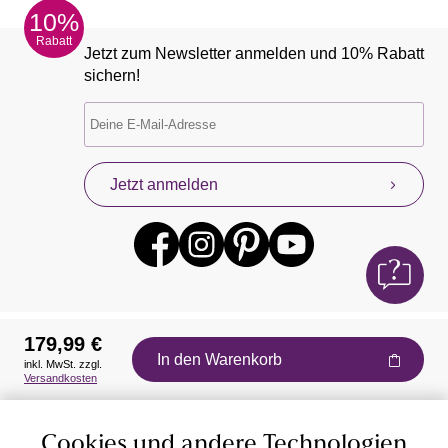
10%
Rabatt
Jetzt zum Newsletter anmelden und 10% Rabatt
sichern!
Jetzt anmelden
179,99 €
In den Warenkorb
inkl. MwSt. zzgl.
Auszeichnungen
Versandkosten
Cookies und andere Technologien