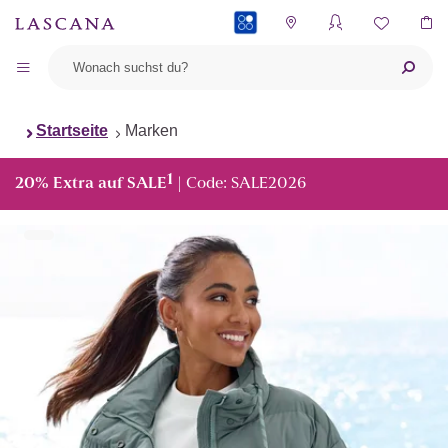
PAYBACK
Startseite
Marken
1
20% Extra auf SALE
| Code: SALE2026