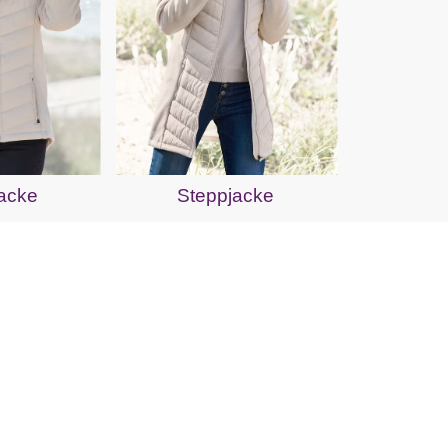
acke
Steppjacke