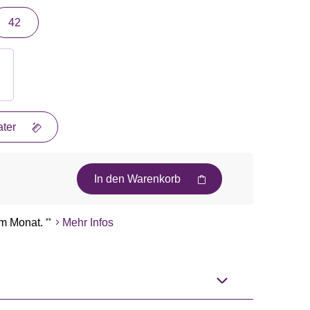
42
ter
In den Warenkorb
m Monat.
**
Mehr Infos