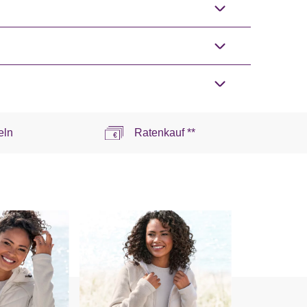
eln
Ratenkauf **