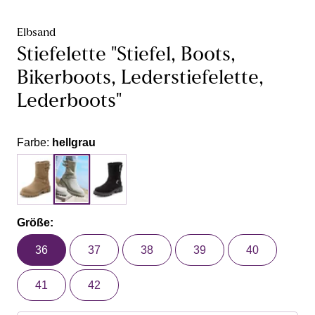
Elbsand
Stiefelette "Stiefel, Boots,
Bikerboots, Lederstiefelette,
Lederboots"
Farbe:
hellgrau
Größe:
36
37
38
39
40
41
42