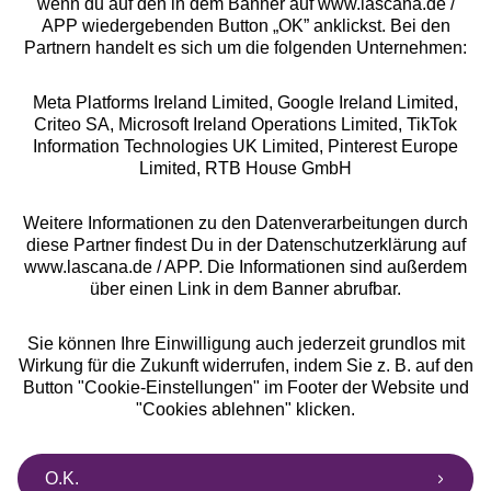
wenn du auf den in dem Banner auf www.lascana.de /
APP wiedergebenden Button „OK” anklickst. Bei den
Partnern handelt es sich um die folgenden Unternehmen:
Meta Platforms Ireland Limited, Google Ireland Limited,
Criteo SA, Microsoft Ireland Operations Limited, TikTok
Alle Preise inkl. MwSt., zzgl.
Versandkosten
Information Technologies UK Limited, Pinterest Europe
** Bonität vorausgesetzt, berechtigt zur Bonitätsprüfung
Limited, RTB House GmbH
Weitere Informationen zu den Datenverarbeitungen durch
diese Partner findest Du in der Datenschutzerklärung auf
www.lascana.de / APP. Die Informationen sind außerdem
über einen Link in dem Banner abrufbar.
Sie können Ihre Einwilligung auch jederzeit grundlos mit
Wirkung für die Zukunft widerrufen, indem Sie z. B. auf den
Button "Cookie-Einstellungen" im Footer der Website und
"Cookies ablehnen" klicken.
O.K.