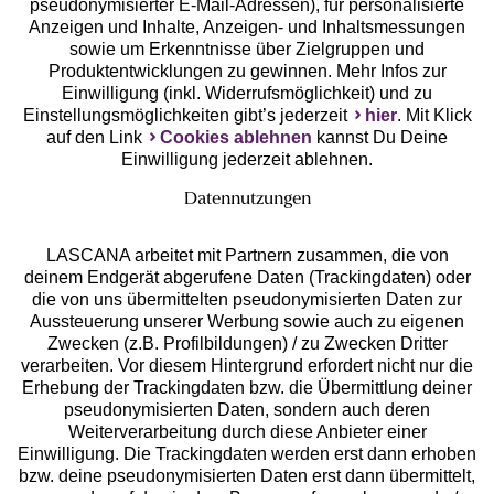
pseudonymisierter E-Mail-Adressen), für personalisierte
Anzeigen und Inhalte, Anzeigen- und Inhaltsmessungen
Unsere Apps
sowie um Erkenntnisse über Zielgruppen und
Produktentwicklungen zu gewinnen. Mehr Infos zur
Einwilligung (inkl. Widerrufsmöglichkeit) und zu
Einstellungsmöglichkeiten gibt’s jederzeit
hier
. Mit Klick
auf den Link
Cookies ablehnen
kannst Du Deine
Einwilligung jederzeit ablehnen.
Datennutzungen
LASCANA arbeitet mit Partnern zusammen, die von
deinem Endgerät abgerufene Daten (Trackingdaten) oder
die von uns übermittelten pseudonymisierten Daten zur
Services
Aussteuerung unserer Werbung sowie auch zu eigenen
Zwecken (z.B. Profilbildungen) / zu Zwecken Dritter
Beratung
verarbeiten. Vor diesem Hintergrund erfordert nicht nur die
Erhebung der Trackingdaten bzw. die Übermittlung deiner
pseudonymisierten Daten, sondern auch deren
Über uns
Weiterverarbeitung durch diese Anbieter einer
Einwilligung. Die Trackingdaten werden erst dann erhoben
bzw. deine pseudonymisierten Daten erst dann übermittelt,
Rechtliches