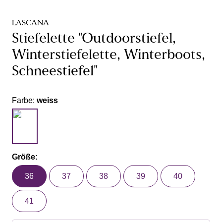
LASCANA
Stiefelette "Outdoorstiefel,
Winterstiefelette, Winterboots,
Schneestiefel"
Farbe:
weiss
Größe:
36
37
38
39
40
41