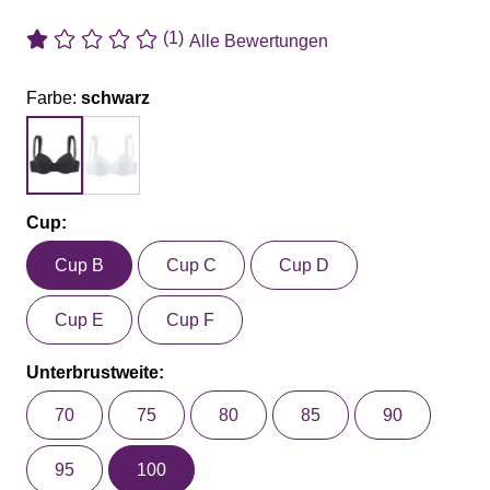
(1)
Alle Bewertungen
Farbe:
schwarz
Cup:
Cup B
Cup C
Cup D
Cup E
Cup F
Unterbrustweite:
70
75
80
85
90
95
100