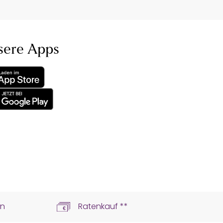
sere Apps
ln
Ratenkauf **