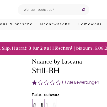
ous & Wäsche
Nachtwäsche
Homewear
1
, Slip, Hurra!: 3 für 2 auf Höschen
| bis zum 16.08.
Nuance by Lascana
Still-BH
(1)
Alle Bewertungen
Farbe:
schwarz