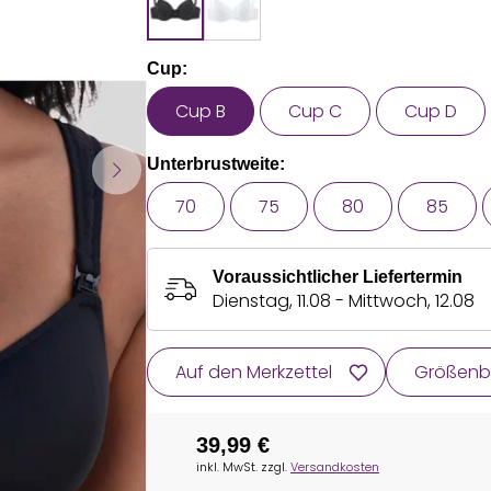
Cup:
Cup B
Cup C
Cup D
Unterbrustweite:
70
75
80
85
Voraussichtlicher Liefertermin
Dienstag, 11.08 - Mittwoch, 12.08
Auf den Merkzettel
Größenb
39,99 €
inkl. MwSt. zzgl.
Versandkosten