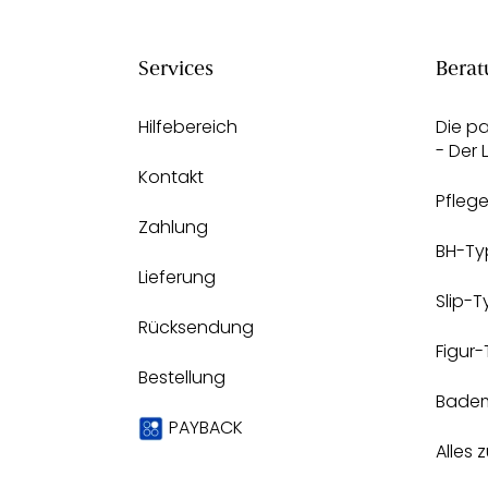
Services
Berat
Hilfebereich
Die p
- Der
Kontakt
Pfleg
Zahlung
BH-Ty
Lieferung
Slip-
Rücksendung
Figur
Bestellung
Bade
PAYBACK
Alles 