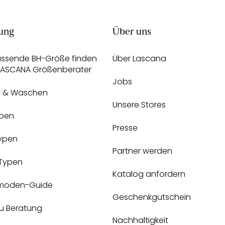
ung
Über uns
assende BH-Größe finden
Über Lascana
 LASCANA Größenberater
Jobs
e & Waschen
Unsere Stores
pen
Presse
Typen
Partner werden
-Typen
Katalog anfordern
moden-Guide
Geschenkgutschein
zu Beratung
Nachhaltigkeit