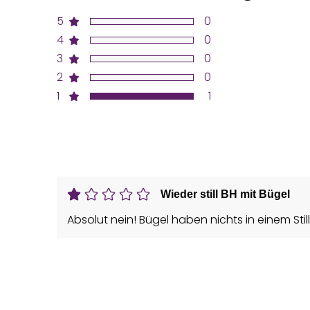
5
0
4
0
3
0
2
0
1
1
Wieder still BH mit Bügel
Absolut nein! Bügel haben nichts in einem Still