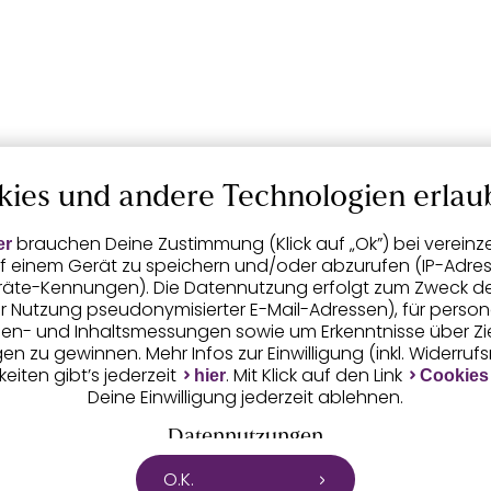
kies und andere Technologien erlau
brauchen Deine Zustimmung (Klick auf „Ok”) bei vereinz
er
f einem Gerät zu speichern und/oder abzurufen (IP-Adress
räte-Kennungen). Die Datennutzung erfolgt zum Zweck der 
er Nutzung pseudonymisierter E-Mail-Adressen), für person
igen- und Inhaltsmessungen sowie um Erkenntnisse über Z
n zu gewinnen. Mehr Infos zur Einwilligung (inkl. Widerruf
eiten gibt’s jederzeit
. Mit Klick auf den Link
hier
Cookies
Deine Einwilligung jederzeit ablehnen.
Datennutzungen
O.K.