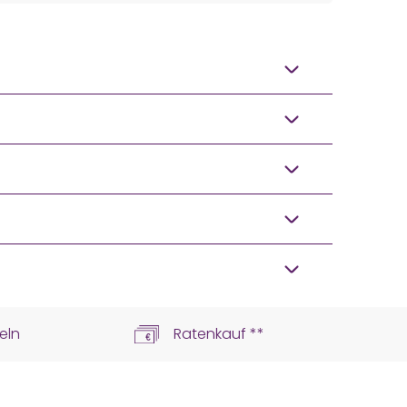
eln
Ratenkauf **