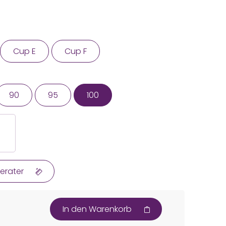
Cup E
Cup F
90
95
100
erater
In den Warenkorb