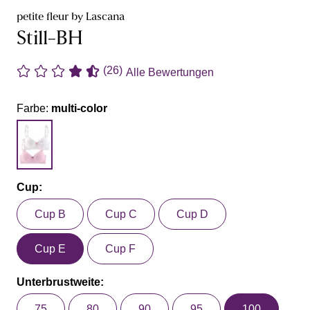
petite fleur by Lascana
Still-BH
(26)
Alle Bewertungen
Farbe:
multi-color
Cup:
Cup B
Cup C
Cup D
Cup E
Cup F
Unterbrustweite:
75
80
90
95
100