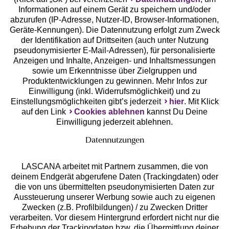
Geprüfte Sicherheit
Informationen auf einem Gerät zu speichern und/oder
abzurufen (IP-Adresse, Nutzer-ID, Browser-Informationen,
Geräte-Kennungen). Die Datennutzung erfolgt zum Zweck
der Identifikation auf Drittseiten (auch unter Nutzung
pseudonymisierter E-Mail-Adressen), für personalisierte
Anzeigen und Inhalte, Anzeigen- und Inhaltsmessungen
Unsere Apps
sowie um Erkenntnisse über Zielgruppen und
Produktentwicklungen zu gewinnen. Mehr Infos zur
Einwilligung (inkl. Widerrufsmöglichkeit) und zu
Einstellungsmöglichkeiten gibt’s jederzeit
hier
. Mit Klick
auf den Link
Cookies ablehnen
kannst Du Deine
Einwilligung jederzeit ablehnen.
Datennutzungen
LASCANA arbeitet mit Partnern zusammen, die von
deinem Endgerät abgerufene Daten (Trackingdaten) oder
die von uns übermittelten pseudonymisierten Daten zur
Services
Aussteuerung unserer Werbung sowie auch zu eigenen
Zwecken (z.B. Profilbildungen) / zu Zwecken Dritter
Beratung
verarbeiten. Vor diesem Hintergrund erfordert nicht nur die
Erhebung der Trackingdaten bzw. die Übermittlung deiner