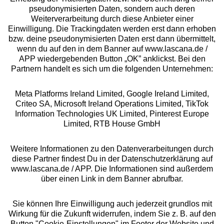
pseudonymisierten Daten, sondern auch deren
Über uns
Weiterverarbeitung durch diese Anbieter einer
Einwilligung. Die Trackingdaten werden erst dann erhoben
bzw. deine pseudonymisierten Daten erst dann übermittelt,
Rechtliches
wenn du auf den in dem Banner auf www.lascana.de /
APP wiedergebenden Button „OK” anklickst. Bei den
Partnern handelt es sich um die folgenden Unternehmen:
Meta Platforms Ireland Limited, Google Ireland Limited,
Criteo SA, Microsoft Ireland Operations Limited, TikTok
Alle Preise inkl. MwSt., zzgl.
Versandkosten
Information Technologies UK Limited, Pinterest Europe
** Bonität vorausgesetzt, berechtigt zur Bonitätsprüfung
Limited, RTB House GmbH
Weitere Informationen zu den Datenverarbeitungen durch
diese Partner findest Du in der Datenschutzerklärung auf
www.lascana.de / APP. Die Informationen sind außerdem
über einen Link in dem Banner abrufbar.
Sie können Ihre Einwilligung auch jederzeit grundlos mit
Wirkung für die Zukunft widerrufen, indem Sie z. B. auf den
Button "Cookie-Einstellungen" im Footer der Website und