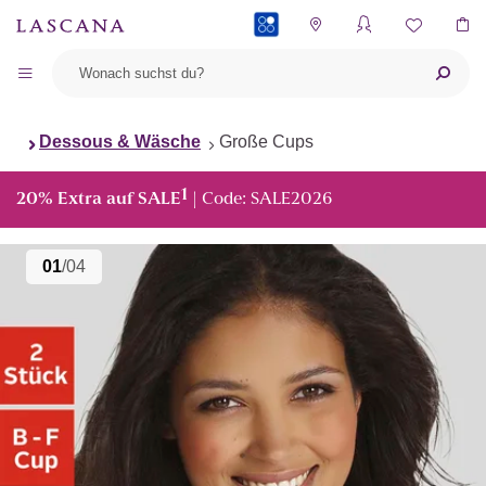
PAYBACK
Dessous & Wäsche
Große Cups
1
20% Extra auf SALE
| Code: SALE2026
01
/04