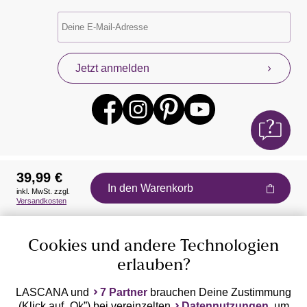
Jetzt anmelden
39,99 €
In den Warenkorb
inkl. MwSt. zzgl.
Auszeichnungen
Versandkosten
Cookies und andere Technologien
erlauben?
LASCANA und
7 Partner
brauchen Deine Zustimmung
(Klick auf „Ok”) bei vereinzelten
Datennutzungen
, um