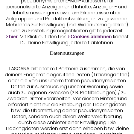
pseudonymisierter E-Mail-Adressen), für
Geprüfte Sicherheit
personalisierte Anzeigen und Inhalte, Anzeigen- und
Inhaltsmessungen sowie um Erkenntnisse über
Zielgruppen und Produktentwicklungen zu gewinnen.
Mehr Infos zur Einwilligung (inkl. Widerrufsmöglichkeit)
und zu Einstellungsmöglichkeiten gibt’s jederzeit
Unsere Apps
. Mit Klick auf den Link
kannst
hier
Cookies ablehnen
Du Deine Einwilligung jederzeit ablehnen.
Datennutzungen
LASCANA arbeitet mit Partnern zusammen, die von
deinem Endgerät abgerufene Daten (Trackingdaten)
oder die von uns übermittelten pseudonymisierten
Daten zur Aussteuerung unserer Werbung sowie
auch zu eigenen Zwecken (z.B. Profilbildungen) / zu
Zwecken Dritter verarbeiten. Vor diesem Hintergrund
erfordert nicht nur die Erhebung der Trackingdaten
Services
bzw. die Übermittlung deiner pseudonymisierten
Daten, sondern auch deren Weiterverarbeitung
durch diese Anbieter einer Einwilligung. Die
Beratung
Trackingdaten werden erst dann erhoben bzw. deine