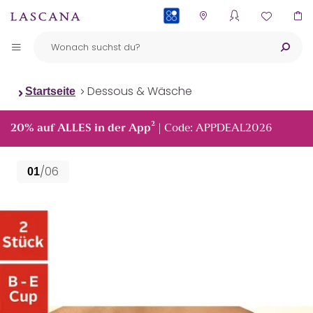
PAYBACK
Dessous & Wäsche
Startseite
²
20% auf ALLES in der App
| Code: APPDEAL2026
/06
01