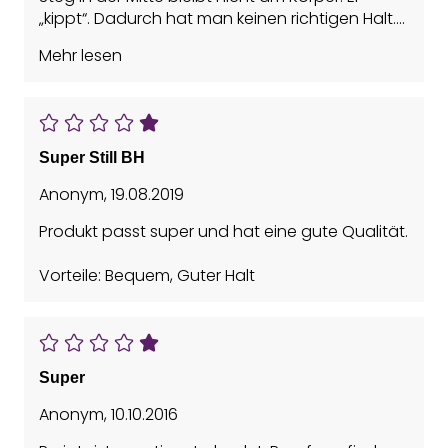
„kippt“. Dadurch hat man keinen richtigen Halt.
Und das Baby kann man auch nicht bequem
Mehr lesen
halten, da der Mittelsteg nicht am Körper
bleibt,und das Baby „piekst“.
Super Still BH
Anonym
,
19.08.2019
Produkt passt super und hat eine gute Qualität.
Vorteile: Bequem, Guter Halt
Super
Anonym
,
10.10.2016