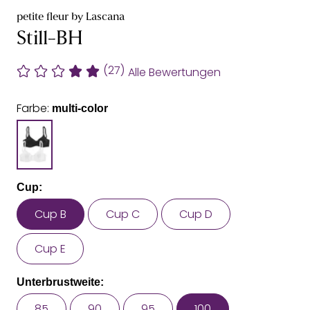
petite fleur by Lascana
Still-BH
(27)
Alle Bewertungen
Farbe:
multi-color
Cup:
Cup B
Cup C
Cup D
Cup E
Unterbrustweite:
85
90
95
100