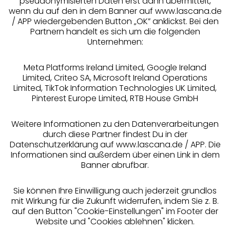
pseudonymisierten Daten erst dann übermittelt,
Über uns
wenn du auf den in dem Banner auf www.lascana.de
/ APP wiedergebenden Button „OK” anklickst. Bei den
Partnern handelt es sich um die folgenden
Rechtliches
Unternehmen:
Meta Platforms Ireland Limited, Google Ireland
Limited, Criteo SA, Microsoft Ireland Operations
Limited, TikTok Information Technologies UK Limited,
Pinterest Europe Limited, RTB House GmbH
Alle Preise inkl. MwSt., zzgl.
Versandkosten
** Bonität vorausgesetzt, berechtigt zur Bonitätsprüfung
Weitere Informationen zu den Datenverarbeitungen
durch diese Partner findest Du in der
Datenschutzerklärung auf www.lascana.de / APP. Die
Informationen sind außerdem über einen Link in dem
Banner abrufbar.
Sie können Ihre Einwilligung auch jederzeit grundlos
mit Wirkung für die Zukunft widerrufen, indem Sie z. B.
auf den Button "Cookie-Einstellungen" im Footer der
Website und "Cookies ablehnen" klicken.