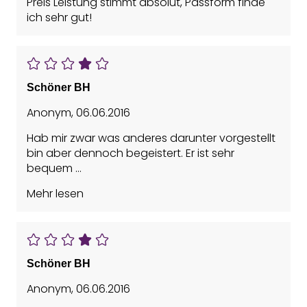
Preis Leistung stimmt absolut, Passform finde
ich sehr gut!
Schöner BH
Anonym
,
06.06.2016
Hab mir zwar was anderes darunter vorgestellt
bin aber dennoch begeistert. Er ist sehr
bequem
Mehr lesen
Vorteile: Bequem, Einfache Handhabung
Schöner BH
Anonym
,
06.06.2016