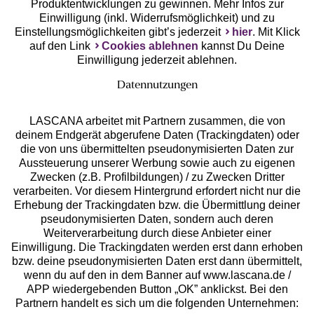
Produktentwicklungen zu gewinnen. Mehr Infos zur
Einwilligung (inkl. Widerrufsmöglichkeit) und zu
Einstellungsmöglichkeiten gibt’s jederzeit
hier
. Mit Klick
auf den Link
Cookies ablehnen
kannst Du Deine
Einwilligung jederzeit ablehnen.
Datennutzungen
LASCANA arbeitet mit Partnern zusammen, die von
deinem Endgerät abgerufene Daten (Trackingdaten) oder
die von uns übermittelten pseudonymisierten Daten zur
Services
Aussteuerung unserer Werbung sowie auch zu eigenen
Zwecken (z.B. Profilbildungen) / zu Zwecken Dritter
Beratung
verarbeiten. Vor diesem Hintergrund erfordert nicht nur die
Erhebung der Trackingdaten bzw. die Übermittlung deiner
pseudonymisierten Daten, sondern auch deren
Über uns
Weiterverarbeitung durch diese Anbieter einer
Einwilligung. Die Trackingdaten werden erst dann erhoben
bzw. deine pseudonymisierten Daten erst dann übermittelt,
Rechtliches
wenn du auf den in dem Banner auf www.lascana.de /
APP wiedergebenden Button „OK” anklickst. Bei den
Partnern handelt es sich um die folgenden Unternehmen: