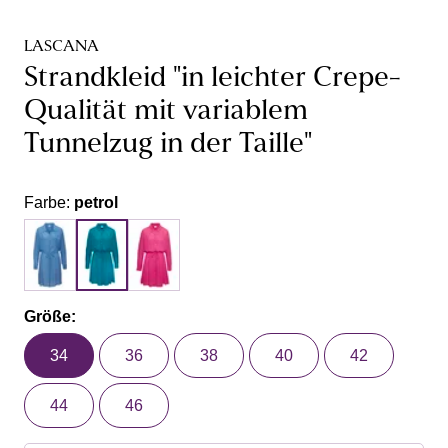
LASCANA
Strandkleid "in leichter Crepe-
Qualität mit variablem
Tunnelzug in der Taille"
Farbe:
petrol
Größe:
34
36
38
40
42
44
46