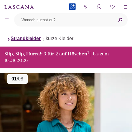
PAYBACK
Strandkleider
kurze Kleider
1
Slip, Slip, Hurra!: 3 für 2 auf Höschen
| bis zum
16.08.2026
01
/08