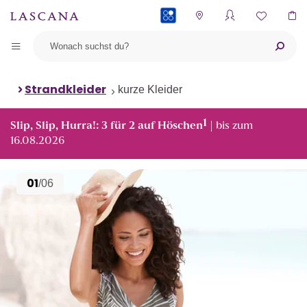
PAYBACK
Strandkleider
kurze Kleider
1
Slip, Slip, Hurra!: 3 für 2 auf Höschen
| bis zum
16.08.2026
01
/06