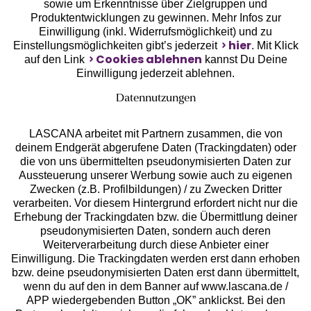
sowie um Erkenntnisse über Zielgruppen und
Unsere Apps
Produktentwicklungen zu gewinnen. Mehr Infos zur
Einwilligung (inkl. Widerrufsmöglichkeit) und zu
hier
Einstellungsmöglichkeiten gibt’s jederzeit
. Mit Klick
Cookies ablehnen
auf den Link
kannst Du Deine
Einwilligung jederzeit ablehnen.
Datennutzungen
LASCANA arbeitet mit Partnern zusammen, die von
deinem Endgerät abgerufene Daten (Trackingdaten) oder
die von uns übermittelten pseudonymisierten Daten zur
Aussteuerung unserer Werbung sowie auch zu eigenen
Services
Zwecken (z.B. Profilbildungen) / zu Zwecken Dritter
verarbeiten. Vor diesem Hintergrund erfordert nicht nur die
Beratung
Erhebung der Trackingdaten bzw. die Übermittlung deiner
pseudonymisierten Daten, sondern auch deren
Weiterverarbeitung durch diese Anbieter einer
Über uns
Einwilligung. Die Trackingdaten werden erst dann erhoben
bzw. deine pseudonymisierten Daten erst dann übermittelt,
wenn du auf den in dem Banner auf www.lascana.de /
Rechtliches
APP wiedergebenden Button „OK” anklickst. Bei den