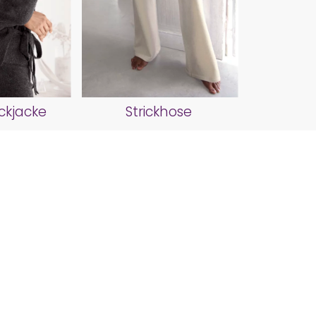
ickjacke
Strickhose