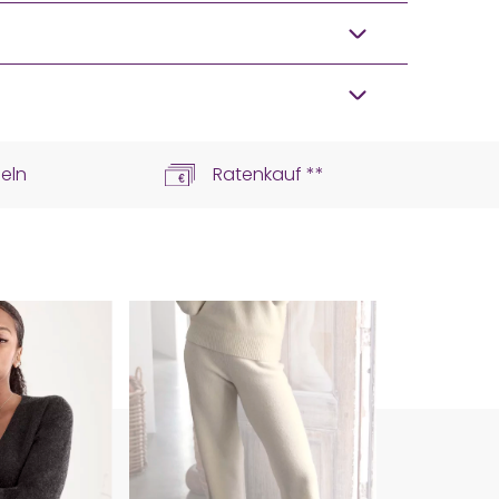
eln
Ratenkauf **