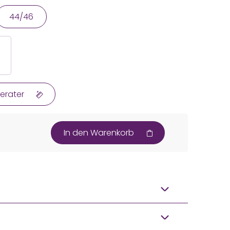
44/46
erater
In den Warenkorb