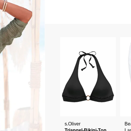
s.Oliver
Be
Triangel-Bikini-Top
La