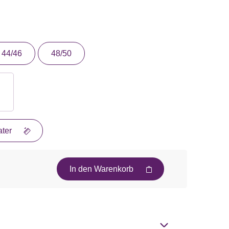
44/46
48/50
ter
In den Warenkorb