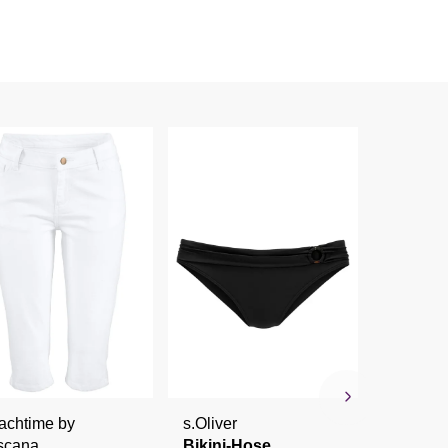
LASC
Badez
achtime by
s.Oliver
37,99 
scana
Bikini-Hose