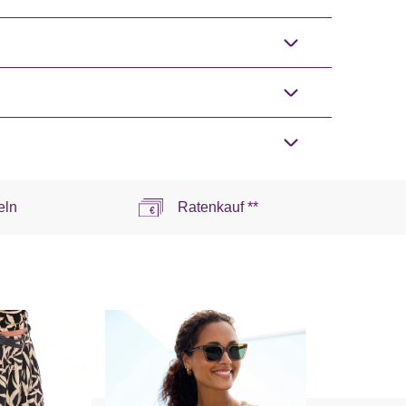
eln
Ratenkauf **