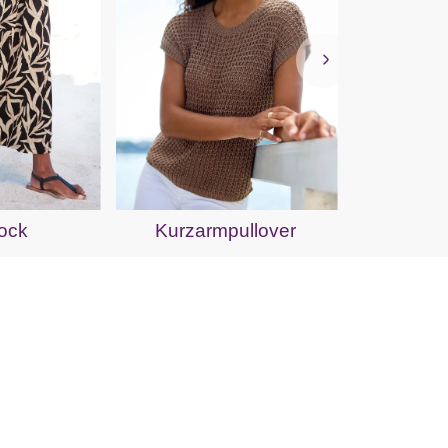
Str
ock
Kurzarmpullover