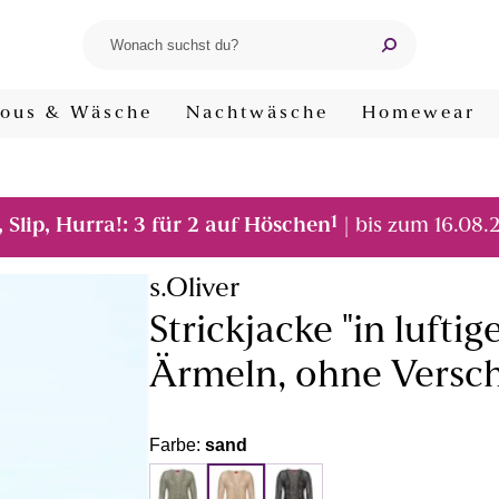
ous & Wäsche
Nachtwäsche
Homewear
1
, Slip, Hurra!: 3 für 2 auf Höschen
| bis zum 16.08.
s.Oliver
Strickjacke "in lufti
Ärmeln, ohne Versch
Farbe:
sand