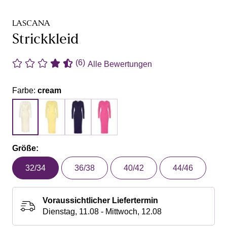
LASCANA
Strickkleid
(6)
Alle Bewertungen
Farbe:
cream
Größe:
32/34
36/38
40/42
44/46
Voraussichtlicher Liefertermin
Dienstag, 11.08 - Mittwoch, 12.08