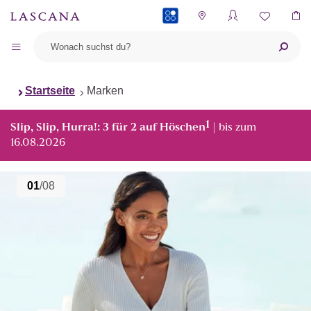
PAYBACK
Startseite
Marken
1
Slip, Slip, Hurra!: 3 für 2 auf Höschen
| bis zum
16.08.2026
01
/08