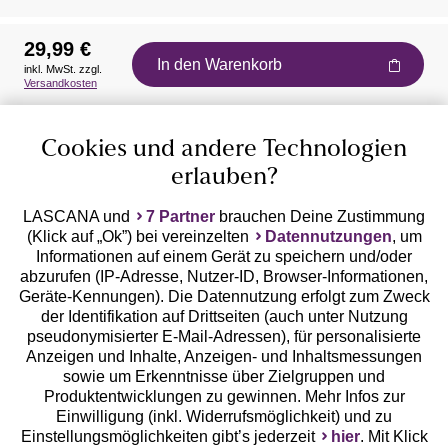
29,99 €
In den Warenkorb
inkl. MwSt. zzgl.
Auszeichnungen
Versandkosten
Cookies und andere Technologien
erlauben?
LASCANA und
7 Partner
brauchen Deine Zustimmung
(Klick auf „Ok”) bei vereinzelten
Datennutzungen
, um
Geprüfte Sicherheit
Informationen auf einem Gerät zu speichern und/oder
abzurufen (IP-Adresse, Nutzer-ID, Browser-Informationen,
Geräte-Kennungen). Die Datennutzung erfolgt zum Zweck
der Identifikation auf Drittseiten (auch unter Nutzung
pseudonymisierter E-Mail-Adressen), für personalisierte
Anzeigen und Inhalte, Anzeigen- und Inhaltsmessungen
Unsere Apps
sowie um Erkenntnisse über Zielgruppen und
Produktentwicklungen zu gewinnen. Mehr Infos zur
Einwilligung (inkl. Widerrufsmöglichkeit) und zu
Einstellungsmöglichkeiten gibt’s jederzeit
hier
. Mit Klick