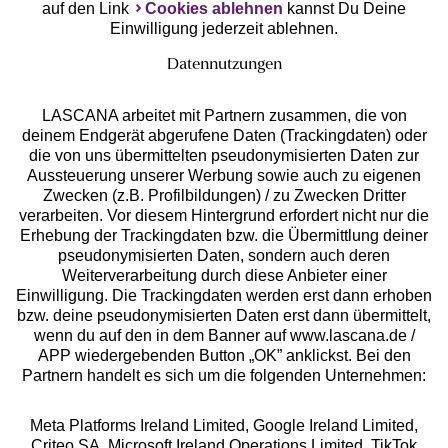
auf den Link
Cookies ablehnen
kannst Du Deine
Einwilligung jederzeit ablehnen.
Datennutzungen
LASCANA arbeitet mit Partnern zusammen, die von
deinem Endgerät abgerufene Daten (Trackingdaten) oder
die von uns übermittelten pseudonymisierten Daten zur
Services
Aussteuerung unserer Werbung sowie auch zu eigenen
Zwecken (z.B. Profilbildungen) / zu Zwecken Dritter
Beratung
verarbeiten. Vor diesem Hintergrund erfordert nicht nur die
Erhebung der Trackingdaten bzw. die Übermittlung deiner
pseudonymisierten Daten, sondern auch deren
Über uns
Weiterverarbeitung durch diese Anbieter einer
Einwilligung. Die Trackingdaten werden erst dann erhoben
bzw. deine pseudonymisierten Daten erst dann übermittelt,
Rechtliches
wenn du auf den in dem Banner auf www.lascana.de /
APP wiedergebenden Button „OK” anklickst. Bei den
Partnern handelt es sich um die folgenden Unternehmen:
Meta Platforms Ireland Limited, Google Ireland Limited,
Criteo SA, Microsoft Ireland Operations Limited, TikTok
Alle Preise inkl. MwSt., zzgl.
Versandkosten