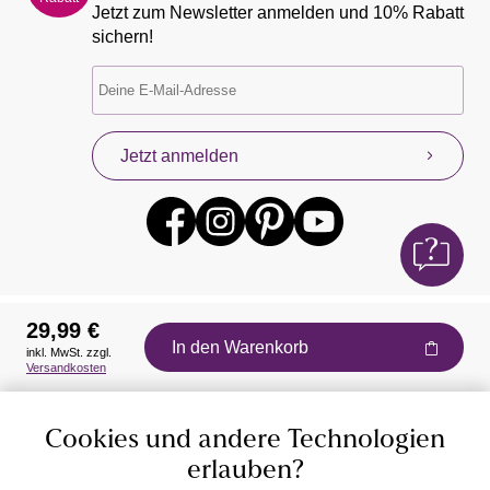
Jetzt zum Newsletter anmelden und 10% Rabatt
sichern!
Jetzt anmelden
29,99 €
In den Warenkorb
inkl. MwSt. zzgl.
Auszeichnungen
Versandkosten
Cookies und andere Technologien
erlauben?