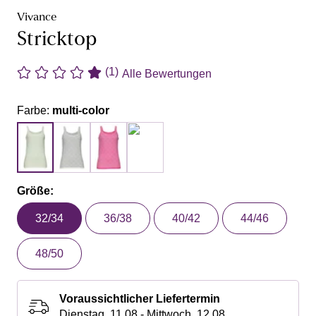
Vivance
Stricktop
(1)
Alle Bewertungen
Farbe:
multi-color
Größe:
32/34
36/38
40/42
44/46
48/50
Voraussichtlicher Liefertermin
Dienstag, 11.08 - Mittwoch, 12.08