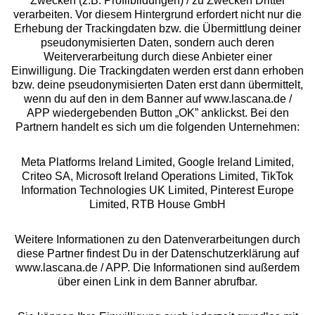
Zwecken (z.B. Profilbildungen) / zu Zwecken Dritter
Beratung
verarbeiten. Vor diesem Hintergrund erfordert nicht nur die
Erhebung der Trackingdaten bzw. die Übermittlung deiner
pseudonymisierten Daten, sondern auch deren
Über uns
Weiterverarbeitung durch diese Anbieter einer
Einwilligung. Die Trackingdaten werden erst dann erhoben
bzw. deine pseudonymisierten Daten erst dann übermittelt,
Rechtliches
wenn du auf den in dem Banner auf www.lascana.de /
APP wiedergebenden Button „OK” anklickst. Bei den
Partnern handelt es sich um die folgenden Unternehmen:
Meta Platforms Ireland Limited, Google Ireland Limited,
Criteo SA, Microsoft Ireland Operations Limited, TikTok
Alle Preise inkl. MwSt., zzgl.
Versandkosten
Information Technologies UK Limited, Pinterest Europe
** Bonität vorausgesetzt, berechtigt zur Bonitätsprüfung
Limited, RTB House GmbH
Weitere Informationen zu den Datenverarbeitungen durch
diese Partner findest Du in der Datenschutzerklärung auf
www.lascana.de / APP. Die Informationen sind außerdem
über einen Link in dem Banner abrufbar.