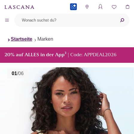
PAYBACK
Startseite
Marken
²
20% auf ALLES in der App
| Code: APPDEAL2026
01
/06