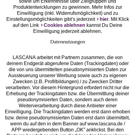
sowie um Erkenntnisse über Zielgruppen und
Produktentwicklungen zu gewinnen. Mehr Infos zur
Einwilligung (inkl. Widerrufsmöglichkeit) und zu
Einstellungsmöglichkeiten gibt’s jederzeit
hier
. Mit Klick
auf den Link
Cookies ablehnen
kannst Du Deine
Einwilligung jederzeit ablehnen.
Datennutzungen
LASCANA arbeitet mit Partnern zusammen, die von
deinem Endgerät abgerufene Daten (Trackingdaten) oder
die von uns übermittelten pseudonymisierten Daten zur
Services
Aussteuerung unserer Werbung sowie auch zu eigenen
Zwecken (z.B. Profilbildungen) / zu Zwecken Dritter
Beratung
verarbeiten. Vor diesem Hintergrund erfordert nicht nur die
Erhebung der Trackingdaten bzw. die Übermittlung deiner
pseudonymisierten Daten, sondern auch deren
Über uns
Weiterverarbeitung durch diese Anbieter einer
Einwilligung. Die Trackingdaten werden erst dann erhoben
bzw. deine pseudonymisierten Daten erst dann übermittelt,
Rechtliches
wenn du auf den in dem Banner auf www.lascana.de /
APP wiedergebenden Button „OK” anklickst. Bei den