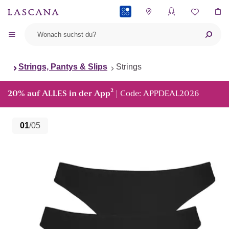
PAYBACK
Strings, Pantys & Slips
Strings
²
20% auf ALLES in der App
| Code: APPDEAL2026
01
/05