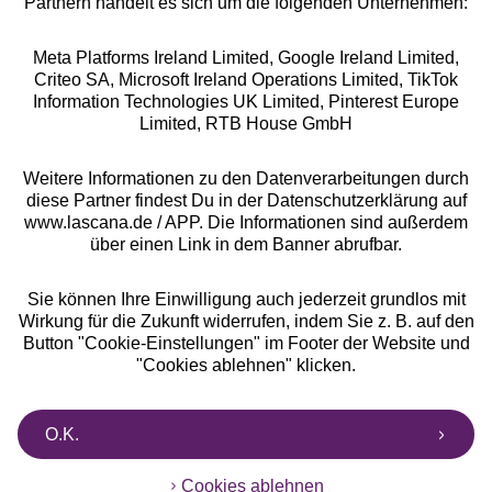
Partnern handelt es sich um die folgenden Unternehmen:
Meta Platforms Ireland Limited, Google Ireland Limited,
Criteo SA, Microsoft Ireland Operations Limited, TikTok
Alle Preise inkl. MwSt., zzgl.
Versandkosten
Information Technologies UK Limited, Pinterest Europe
** Bonität vorausgesetzt, berechtigt zur Bonitätsprüfung
Limited, RTB House GmbH
Weitere Informationen zu den Datenverarbeitungen durch
diese Partner findest Du in der Datenschutzerklärung auf
www.lascana.de / APP. Die Informationen sind außerdem
über einen Link in dem Banner abrufbar.
Sie können Ihre Einwilligung auch jederzeit grundlos mit
Wirkung für die Zukunft widerrufen, indem Sie z. B. auf den
Button "Cookie-Einstellungen" im Footer der Website und
"Cookies ablehnen" klicken.
O.K.
Cookies ablehnen