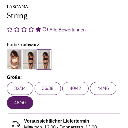
LASCANA
String
(3)
Alle Bewertungen
Farbe:
schwarz
Größe:
32/34
36/38
40/42
44/46
48/50
Voraussichtlicher Liefertermin
Mittwoch, 12.08 - Donnerstag, 13.08