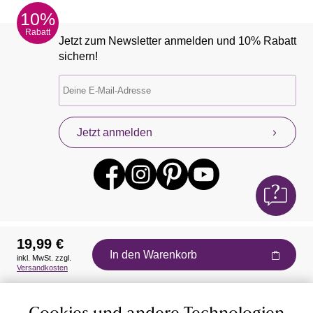
10%
Rabatt
Jetzt zum Newsletter anmelden und 10% Rabatt
sichern!
Jetzt anmelden
19,99 €
In den Warenkorb
inkl. MwSt. zzgl.
Auszeichnungen
Versandkosten