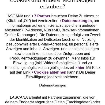
Cookies und andere Technologien
erlauben?
LASCANA und
7 Partner
brauchen Deine Zustimmung
(Klick auf „Ok”) bei vereinzelten
Datennutzungen
, um
Geprüfte Sicherheit
Informationen auf einem Gerät zu speichern und/oder
abzurufen (IP-Adresse, Nutzer-ID, Browser-Informationen,
Geräte-Kennungen). Die Datennutzung erfolgt zum Zweck
der Identifikation auf Drittseiten (auch unter Nutzung
pseudonymisierter E-Mail-Adressen), für personalisierte
Anzeigen und Inhalte, Anzeigen- und Inhaltsmessungen
Unsere Apps
sowie um Erkenntnisse über Zielgruppen und
Produktentwicklungen zu gewinnen. Mehr Infos zur
Einwilligung (inkl. Widerrufsmöglichkeit) und zu
Einstellungsmöglichkeiten gibt’s jederzeit
hier
. Mit Klick
auf den Link
Cookies ablehnen
kannst Du Deine
Einwilligung jederzeit ablehnen.
Datennutzungen
LASCANA arbeitet mit Partnern zusammen, die von
deinem Endgerät abgerufene Daten (Trackingdaten) oder