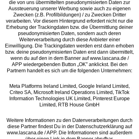
die von uns übermittelten pseudonymisierten Daten zur
Services
Aussteuerung unserer Werbung sowie auch zu eigenen
Zwecken (z.B. Profilbildungen) / zu Zwecken Dritter
Beratung
verarbeiten. Vor diesem Hintergrund erfordert nicht nur die
Erhebung der Trackingdaten bzw. die Übermittlung deiner
pseudonymisierten Daten, sondern auch deren
Über uns
Weiterverarbeitung durch diese Anbieter einer
Einwilligung. Die Trackingdaten werden erst dann erhoben
bzw. deine pseudonymisierten Daten erst dann übermittelt,
Rechtliches
wenn du auf den in dem Banner auf www.lascana.de /
APP wiedergebenden Button „OK” anklickst. Bei den
Partnern handelt es sich um die folgenden Unternehmen:
Meta Platforms Ireland Limited, Google Ireland Limited,
Criteo SA, Microsoft Ireland Operations Limited, TikTok
Alle Preise inkl. MwSt., zzgl.
Versandkosten
Information Technologies UK Limited, Pinterest Europe
** Bonität vorausgesetzt, berechtigt zur Bonitätsprüfung
Limited, RTB House GmbH
Weitere Informationen zu den Datenverarbeitungen durch
diese Partner findest Du in der Datenschutzerklärung auf
www.lascana.de / APP. Die Informationen sind außerdem
über einen Link in dem Banner abrufbar.