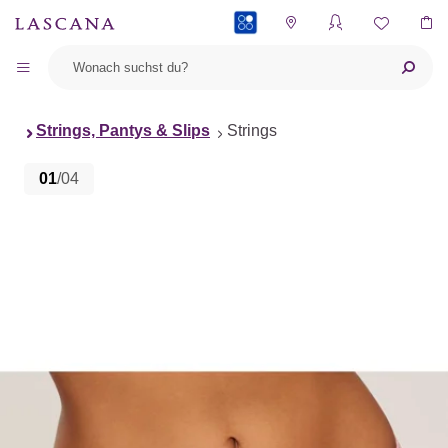
PAYBACK
Strings, Pantys & Slips
Strings
01
/04