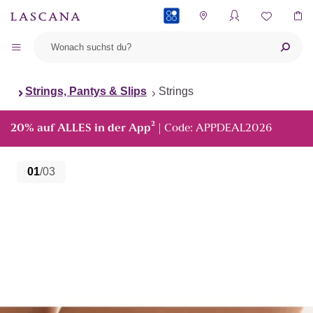
PAYBACK
Strings, Pantys & Slips
Strings
²
20% auf ALLES in der App
| Code: APPDEAL2026
01
/03