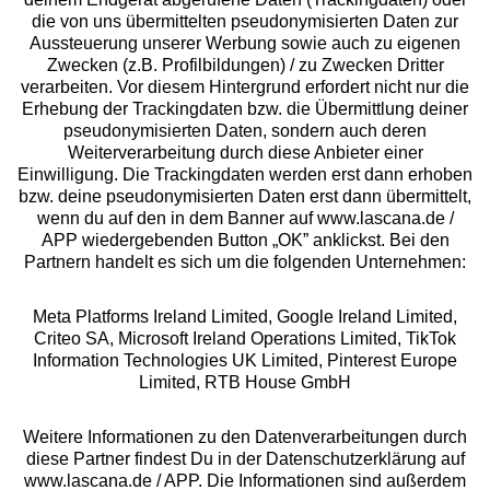
die von uns übermittelten pseudonymisierten Daten zur
Services
Aussteuerung unserer Werbung sowie auch zu eigenen
Zwecken (z.B. Profilbildungen) / zu Zwecken Dritter
Beratung
verarbeiten. Vor diesem Hintergrund erfordert nicht nur die
Erhebung der Trackingdaten bzw. die Übermittlung deiner
pseudonymisierten Daten, sondern auch deren
Über uns
Weiterverarbeitung durch diese Anbieter einer
Einwilligung. Die Trackingdaten werden erst dann erhoben
bzw. deine pseudonymisierten Daten erst dann übermittelt,
Rechtliches
wenn du auf den in dem Banner auf www.lascana.de /
APP wiedergebenden Button „OK” anklickst. Bei den
Partnern handelt es sich um die folgenden Unternehmen:
Meta Platforms Ireland Limited, Google Ireland Limited,
Criteo SA, Microsoft Ireland Operations Limited, TikTok
Alle Preise inkl. MwSt., zzgl.
Versandkosten
Information Technologies UK Limited, Pinterest Europe
** Bonität vorausgesetzt, berechtigt zur Bonitätsprüfung
Limited, RTB House GmbH
Weitere Informationen zu den Datenverarbeitungen durch
diese Partner findest Du in der Datenschutzerklärung auf
www.lascana.de / APP. Die Informationen sind außerdem