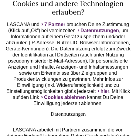
Cookies und andere Technologien
erlauben?
LASCANA und
7 Partner
brauchen Deine Zustimmung
(Klick auf „Ok”) bei vereinzelten
Datennutzungen
, um
Geprüfte Sicherheit
Informationen auf einem Gerät zu speichern und/oder
abzurufen (IP-Adresse, Nutzer-ID, Browser-Informationen,
Geräte-Kennungen). Die Datennutzung erfolgt zum Zweck
der Identifikation auf Drittseiten (auch unter Nutzung
pseudonymisierter E-Mail-Adressen), für personalisierte
Anzeigen und Inhalte, Anzeigen- und Inhaltsmessungen
Unsere Apps
sowie um Erkenntnisse über Zielgruppen und
Produktentwicklungen zu gewinnen. Mehr Infos zur
Einwilligung (inkl. Widerrufsmöglichkeit) und zu
Einstellungsmöglichkeiten gibt’s jederzeit
hier
. Mit Klick
auf den Link
Cookies ablehnen
kannst Du Deine
Einwilligung jederzeit ablehnen.
Datennutzungen
LASCANA arbeitet mit Partnern zusammen, die von
deinem Endgerät abgerufene Daten (Trackingdaten) oder