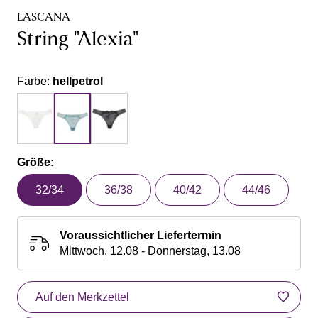
LASCANA
String "Alexia"
Farbe:
hellpetrol
Größe:
32/34
36/38
40/42
44/46
Voraussichtlicher Liefertermin
Mittwoch, 12.08 - Donnerstag, 13.08
Auf den Merkzettel