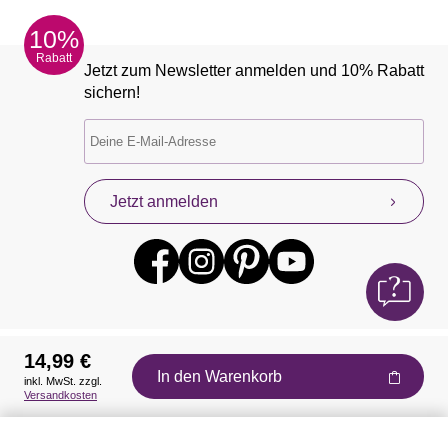
10%
Rabatt
Jetzt zum Newsletter anmelden und 10% Rabatt
sichern!
Jetzt anmelden
14,99 €
In den Warenkorb
inkl. MwSt. zzgl.
Auszeichnungen
Versandkosten