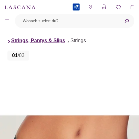
PAYBACK
Strings, Pantys & Slips
Strings
01
/03