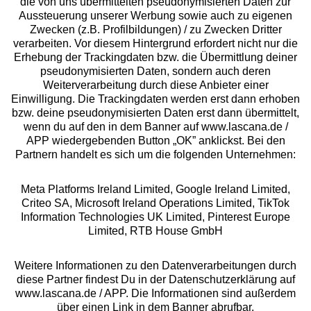
die von uns übermittelten pseudonymisierten Daten zur
Services
Aussteuerung unserer Werbung sowie auch zu eigenen
Zwecken (z.B. Profilbildungen) / zu Zwecken Dritter
Beratung
verarbeiten. Vor diesem Hintergrund erfordert nicht nur die
Erhebung der Trackingdaten bzw. die Übermittlung deiner
pseudonymisierten Daten, sondern auch deren
Über uns
Weiterverarbeitung durch diese Anbieter einer
Einwilligung. Die Trackingdaten werden erst dann erhoben
bzw. deine pseudonymisierten Daten erst dann übermittelt,
Rechtliches
wenn du auf den in dem Banner auf www.lascana.de /
APP wiedergebenden Button „OK” anklickst. Bei den
Partnern handelt es sich um die folgenden Unternehmen:
Meta Platforms Ireland Limited, Google Ireland Limited,
Criteo SA, Microsoft Ireland Operations Limited, TikTok
Alle Preise inkl. MwSt., zzgl.
Versandkosten
Information Technologies UK Limited, Pinterest Europe
** Bonität vorausgesetzt, berechtigt zur Bonitätsprüfung
Limited, RTB House GmbH
Weitere Informationen zu den Datenverarbeitungen durch
diese Partner findest Du in der Datenschutzerklärung auf
www.lascana.de / APP. Die Informationen sind außerdem
über einen Link in dem Banner abrufbar.