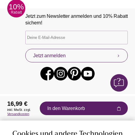
10%
Rabatt
Jetzt zum Newsletter anmelden und 10% Rabatt
sichern!
Jetzt anmelden
16,99 €
In den Warenkorb
inkl. MwSt. zzgl.
Auszeichnungen
Versandkosten
Cookies und andere Technologien