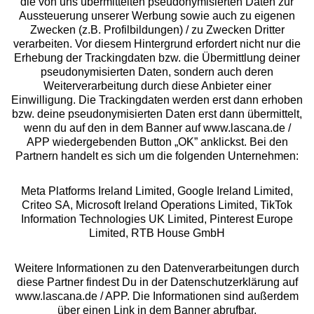
die von uns übermittelten pseudonymisierten Daten zur
Services
Aussteuerung unserer Werbung sowie auch zu eigenen
Zwecken (z.B. Profilbildungen) / zu Zwecken Dritter
Beratung
verarbeiten. Vor diesem Hintergrund erfordert nicht nur die
Erhebung der Trackingdaten bzw. die Übermittlung deiner
pseudonymisierten Daten, sondern auch deren
Über uns
Weiterverarbeitung durch diese Anbieter einer
Einwilligung. Die Trackingdaten werden erst dann erhoben
bzw. deine pseudonymisierten Daten erst dann übermittelt,
Rechtliches
wenn du auf den in dem Banner auf www.lascana.de /
APP wiedergebenden Button „OK” anklickst. Bei den
Partnern handelt es sich um die folgenden Unternehmen:
Meta Platforms Ireland Limited, Google Ireland Limited,
Criteo SA, Microsoft Ireland Operations Limited, TikTok
Alle Preise inkl. MwSt., zzgl.
Versandkosten
Information Technologies UK Limited, Pinterest Europe
** Bonität vorausgesetzt, berechtigt zur Bonitätsprüfung
Limited, RTB House GmbH
Weitere Informationen zu den Datenverarbeitungen durch
diese Partner findest Du in der Datenschutzerklärung auf
www.lascana.de / APP. Die Informationen sind außerdem
über einen Link in dem Banner abrufbar.