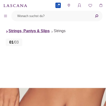
PAYBACK
Strings, Pantys & Slips
Strings
01
/03