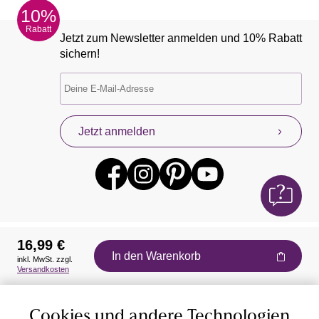
10%
Rabatt
Jetzt zum Newsletter anmelden und 10% Rabatt
sichern!
Jetzt anmelden
16,99 €
In den Warenkorb
inkl. MwSt. zzgl.
Auszeichnungen
Versandkosten
Cookies und andere Technologien