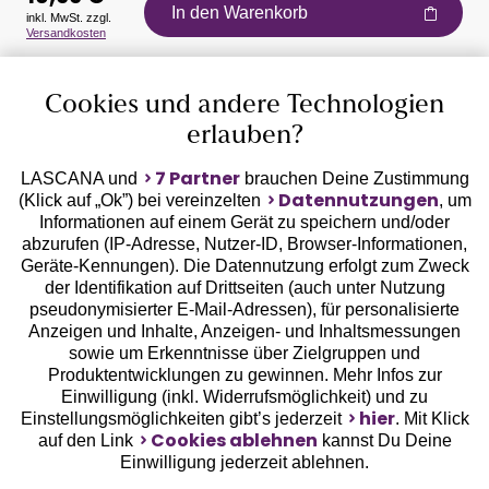
In den Warenkorb
inkl. MwSt. zzgl.
Versandkosten
Auszeichnungen
Cookies und andere Technologien
erlauben?
7 Partner
LASCANA und
brauchen Deine Zustimmung
Datennutzungen
(Klick auf „Ok”) bei vereinzelten
, um
Informationen auf einem Gerät zu speichern und/oder
Geprüfte Sicherheit
abzurufen (IP-Adresse, Nutzer-ID, Browser-Informationen,
Geräte-Kennungen). Die Datennutzung erfolgt zum Zweck
der Identifikation auf Drittseiten (auch unter Nutzung
pseudonymisierter E-Mail-Adressen), für personalisierte
Anzeigen und Inhalte, Anzeigen- und Inhaltsmessungen
sowie um Erkenntnisse über Zielgruppen und
Unsere Apps
Produktentwicklungen zu gewinnen. Mehr Infos zur
Einwilligung (inkl. Widerrufsmöglichkeit) und zu
hier
Einstellungsmöglichkeiten gibt’s jederzeit
. Mit Klick
Cookies ablehnen
auf den Link
kannst Du Deine
Einwilligung jederzeit ablehnen.