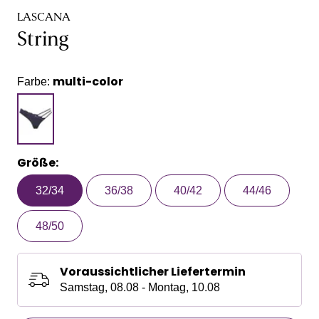
LASCANA
String
multi-color
Farbe:
Größe:
32/34
36/38
40/42
44/46
48/50
Voraussichtlicher Liefertermin
Samstag, 08.08 - Montag, 10.08