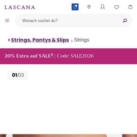
PAYBACK
Strings, Pantys & Slips
Strings
1
20% Extra auf SALE
| Code: SALE2026
01
/03