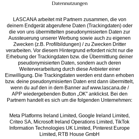
Datennutzungen
LASCANA arbeitet mit Partnern zusammen, die von
deinem Endgerät abgerufene Daten (Trackingdaten) oder
die von uns übermittelten pseudonymisierten Daten zur
Aussteuerung unserer Werbung sowie auch zu eigenen
Services
Zwecken (z.B. Profilbildungen) / zu Zwecken Dritter
verarbeiten. Vor diesem Hintergrund erfordert nicht nur die
Beratung
Erhebung der Trackingdaten bzw. die Übermittlung deiner
pseudonymisierten Daten, sondern auch deren
Weiterverarbeitung durch diese Anbieter einer
Über uns
Einwilligung. Die Trackingdaten werden erst dann erhoben
bzw. deine pseudonymisierten Daten erst dann übermittelt,
wenn du auf den in dem Banner auf www.lascana.de /
Rechtliches
APP wiedergebenden Button „OK” anklickst. Bei den
Partnern handelt es sich um die folgenden Unternehmen:
Meta Platforms Ireland Limited, Google Ireland Limited,
Criteo SA, Microsoft Ireland Operations Limited, TikTok
Information Technologies UK Limited, Pinterest Europe
Alle Preise inkl. MwSt., zzgl.
Versandkosten
Limited, RTB House GmbH
** Bonität vorausgesetzt, berechtigt zur Bonitätsprüfung