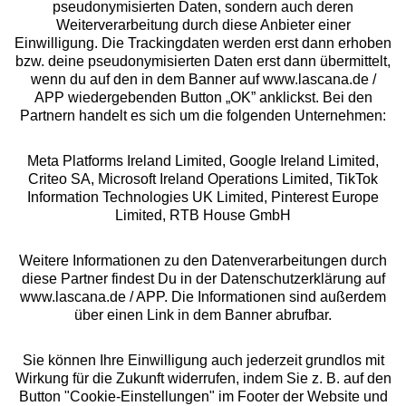
pseudonymisierten Daten, sondern auch deren
Weiterverarbeitung durch diese Anbieter einer
Über uns
Einwilligung. Die Trackingdaten werden erst dann erhoben
bzw. deine pseudonymisierten Daten erst dann übermittelt,
wenn du auf den in dem Banner auf www.lascana.de /
Rechtliches
APP wiedergebenden Button „OK” anklickst. Bei den
Partnern handelt es sich um die folgenden Unternehmen:
Meta Platforms Ireland Limited, Google Ireland Limited,
Criteo SA, Microsoft Ireland Operations Limited, TikTok
Information Technologies UK Limited, Pinterest Europe
Alle Preise inkl. MwSt., zzgl.
Versandkosten
Limited, RTB House GmbH
** Bonität vorausgesetzt, berechtigt zur Bonitätsprüfung
Weitere Informationen zu den Datenverarbeitungen durch
diese Partner findest Du in der Datenschutzerklärung auf
www.lascana.de / APP. Die Informationen sind außerdem
über einen Link in dem Banner abrufbar.
Sie können Ihre Einwilligung auch jederzeit grundlos mit
Wirkung für die Zukunft widerrufen, indem Sie z. B. auf den
Button "Cookie-Einstellungen" im Footer der Website und