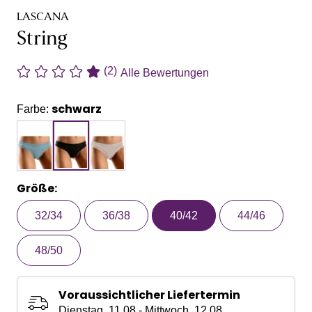
LASCANA
String
(2)
Alle Bewertungen
schwarz
Farbe:
Größe:
32/34
36/38
40/42
44/46
48/50
Voraussichtlicher Liefertermin
Dienstag, 11.08 - Mittwoch, 12.08