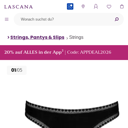
PAYBACK
Strings, Pantys & Slips
Strings
²
20% auf ALLES in der App
| Code: APPDEAL2026
01
/05