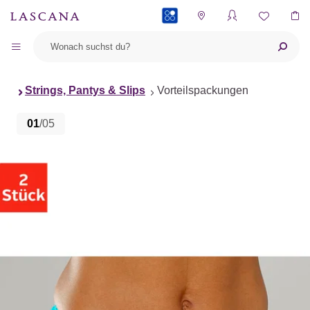
PAYBACK
Strings, Pantys & Slips
Vorteilspackungen
01
/05