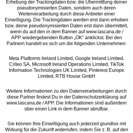
Erhebung der Trackingdaten bzw. die Übermittlung deiner
pseudonymisierten Daten, sondern auch deren
Über uns
Weiterverarbeitung durch diese Anbieter einer
Einwilligung. Die Trackingdaten werden erst dann erhoben
bzw. deine pseudonymisierten Daten erst dann übermittelt,
Rechtliches
wenn du auf den in dem Banner auf www.lascana.de /
APP wiedergebenden Button „OK” anklickst. Bei den
Partnern handelt es sich um die folgenden Unternehmen:
Meta Platforms Ireland Limited, Google Ireland Limited,
Criteo SA, Microsoft Ireland Operations Limited, TikTok
Alle Preise inkl. MwSt., zzgl.
Versandkosten
Information Technologies UK Limited, Pinterest Europe
** Bonität vorausgesetzt, berechtigt zur Bonitätsprüfung
Limited, RTB House GmbH
Weitere Informationen zu den Datenverarbeitungen durch
diese Partner findest Du in der Datenschutzerklärung auf
www.lascana.de / APP. Die Informationen sind außerdem
über einen Link in dem Banner abrufbar.
Sie können Ihre Einwilligung auch jederzeit grundlos mit
Wirkung für die Zukunft widerrufen, indem Sie z. B. auf den