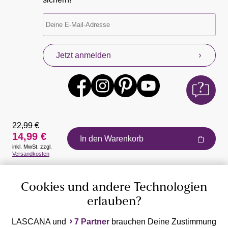
Jetzt anmelden
22,99 €
14,99 €
In den Warenkorb
inkl. MwSt. zzgl.
Auszeichnungen
Versandkosten
Cookies und andere Technologien
erlauben?
LASCANA und
7 Partner
brauchen Deine Zustimmung