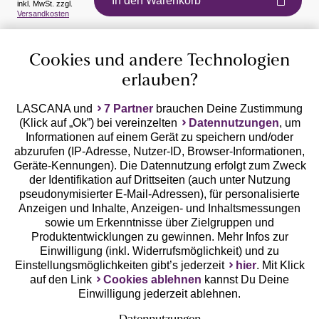
In den Warenkorb
inkl. MwSt. zzgl.
Auszeichnungen
Versandkosten
Cookies und andere Technologien
erlauben?
LASCANA und
7 Partner
brauchen Deine Zustimmung
(Klick auf „Ok”) bei vereinzelten
Datennutzungen
, um
Geprüfte Sicherheit
Informationen auf einem Gerät zu speichern und/oder
abzurufen (IP-Adresse, Nutzer-ID, Browser-Informationen,
Geräte-Kennungen). Die Datennutzung erfolgt zum Zweck
der Identifikation auf Drittseiten (auch unter Nutzung
pseudonymisierter E-Mail-Adressen), für personalisierte
Anzeigen und Inhalte, Anzeigen- und Inhaltsmessungen
Unsere Apps
sowie um Erkenntnisse über Zielgruppen und
Produktentwicklungen zu gewinnen. Mehr Infos zur
Einwilligung (inkl. Widerrufsmöglichkeit) und zu
Einstellungsmöglichkeiten gibt’s jederzeit
hier
. Mit Klick
auf den Link
Cookies ablehnen
kannst Du Deine
Einwilligung jederzeit ablehnen.