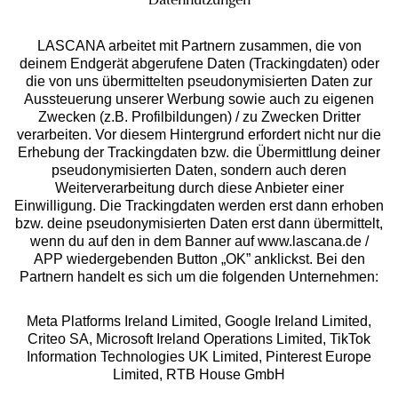
Datennutzungen
LASCANA arbeitet mit Partnern zusammen, die von
deinem Endgerät abgerufene Daten (Trackingdaten) oder
die von uns übermittelten pseudonymisierten Daten zur
Services
Aussteuerung unserer Werbung sowie auch zu eigenen
Zwecken (z.B. Profilbildungen) / zu Zwecken Dritter
Beratung
verarbeiten. Vor diesem Hintergrund erfordert nicht nur die
Erhebung der Trackingdaten bzw. die Übermittlung deiner
pseudonymisierten Daten, sondern auch deren
Über uns
Weiterverarbeitung durch diese Anbieter einer
Einwilligung. Die Trackingdaten werden erst dann erhoben
bzw. deine pseudonymisierten Daten erst dann übermittelt,
Rechtliches
wenn du auf den in dem Banner auf www.lascana.de /
APP wiedergebenden Button „OK” anklickst. Bei den
Partnern handelt es sich um die folgenden Unternehmen:
Meta Platforms Ireland Limited, Google Ireland Limited,
Criteo SA, Microsoft Ireland Operations Limited, TikTok
Alle Preise inkl. MwSt., zzgl.
Versandkosten
Information Technologies UK Limited, Pinterest Europe
** Bonität vorausgesetzt, berechtigt zur Bonitätsprüfung
Limited, RTB House GmbH