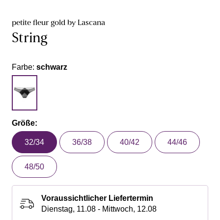
petite fleur gold by Lascana
String
Farbe:
schwarz
Größe:
32/34
36/38
40/42
44/46
48/50
Voraussichtlicher Liefertermin
Dienstag, 11.08 - Mittwoch, 12.08