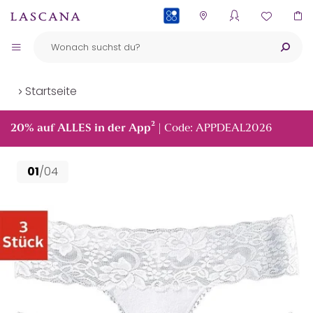
PAYBACK
Startseite
²
20% auf ALLES in der App
| Code: APPDEAL2026
01
/04