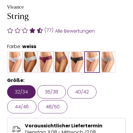
Vivance
String
(77)
Alle Bewertungen
Farbe:
weiss
Größe:
32/34
36/38
40/42
44/46
48/50
Voraussichtlicher Liefertermin
Dienstag, 11.08 - Mittwoch, 12.08