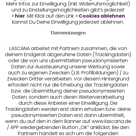
Mehr Infos zur Einwilligung (inkl. Widerrufsmöglichkeit)
und zu Einstellungsmöglichkeiten gibt’s jederzeit
Unsere Apps
hier
. Mit Klick auf den Link
Cookies ablehnen
kannst Du Deine Einwilligung jederzeit ablehnen.
Datennutzungen
LASCANA arbeitet mit Partnern zusammen, die von
deinem Endgerät abgerufene Daten (Trackingdaten)
oder die von uns übermittelten pseudonymisierten
Daten zur Aussteuerung unserer Werbung sowie
auch zu eigenen Zwecken (z.B. Profilbildungen) / zu
Zwecken Dritter verarbeiten. Vor diesem Hintergrund
erfordert nicht nur die Erhebung der Trackingdaten
Services
bzw. die Übermittlung deiner pseudonymisierten
Daten, sondern auch deren Weiterverarbeitung
durch diese Anbieter einer Einwilligung. Die
Beratung
Trackingdaten werden erst dann erhoben bzw. deine
pseudonymisierten Daten erst dann übermittelt,
Über uns
wenn du auf den in dem Banner auf www.lascana.de
/ APP wiedergebenden Button „OK” anklickst. Bei den
Partnern handelt es sich um die folgenden
Rechtliches