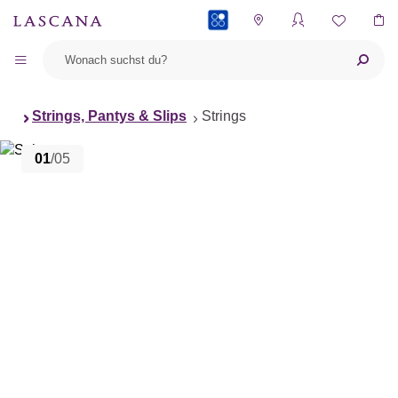
PAYBACK
Strings, Pantys & Slips
Strings
01
/05