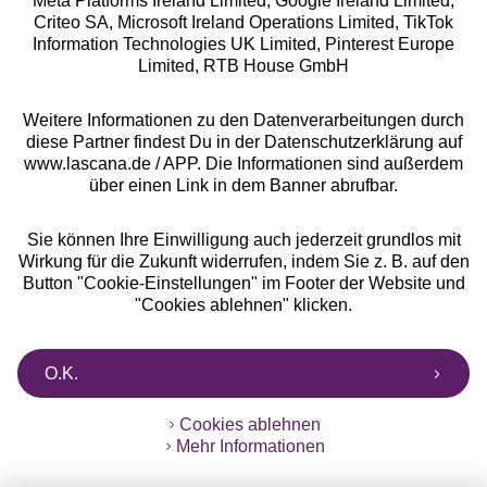
Meta Platforms Ireland Limited, Google Ireland Limited,
Criteo SA, Microsoft Ireland Operations Limited, TikTok
Alle Preise inkl. MwSt., zzgl.
Versandkosten
Information Technologies UK Limited, Pinterest Europe
** Bonität vorausgesetzt, berechtigt zur Bonitätsprüfung
Limited, RTB House GmbH
Weitere Informationen zu den Datenverarbeitungen durch
diese Partner findest Du in der Datenschutzerklärung auf
www.lascana.de / APP. Die Informationen sind außerdem
über einen Link in dem Banner abrufbar.
Sie können Ihre Einwilligung auch jederzeit grundlos mit
Wirkung für die Zukunft widerrufen, indem Sie z. B. auf den
Button "Cookie-Einstellungen" im Footer der Website und
"Cookies ablehnen" klicken.
O.K.
Cookies ablehnen
Mehr Informationen