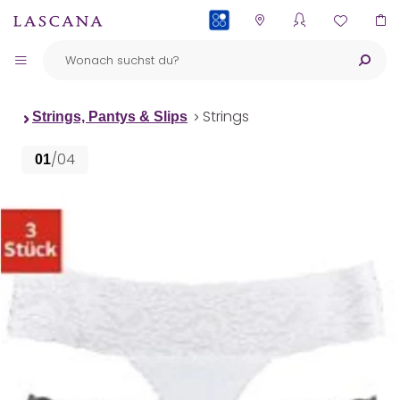
PAYBACK
Strings
Strings, Pantys & Slips
/04
01