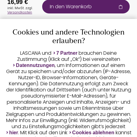
16,99 €
In den Warenkorb
inkl. MwSt. zzgl.
Versandkosten
Cookies und andere Technologien
Auszeichnungen
erlauben?
LASCANA und
brauchen Deine
7 Partner
Zustimmung (Klick auf „Ok”) bei vereinzelten
, um Informationen auf einem
Datennutzungen
Gerät zu speichern und/oder abzurufen (IP-Adresse,
Nutzer-ID, Browser-Informationen, Geräte-
Kennungen). Die Datennutzung erfolgt zum Zweck
der Identifikation auf Drittseiten (auch unter Nutzung
pseudonymisierter E-Mail-Adressen), für
Geprüfte Sicherheit
personalisierte Anzeigen und Inhalte, Anzeigen- und
Inhaltsmessungen sowie um Erkenntnisse über
Zielgruppen und Produktentwicklungen zu gewinnen.
Mehr Infos zur Einwilligung (inkl. Widerrufsmöglichkeit)
und zu Einstellungsmöglichkeiten gibt’s jederzeit
Unsere Apps
. Mit Klick auf den Link
kannst
hier
Cookies ablehnen