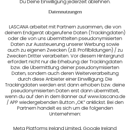
Du Deine Einwilligung jederzeit ablehnen.
Datennutzungen
LASCANA arbeitet mit Partnern zusammen, die von
deinem Endgerät abgerufene Daten (Trackingdaten)
oder die von uns übermittelten pseudonymisierten
Daten zur Aussteuerung unserer Werbung sowie
auch zu eigenen Zwecken (z.B. Profilbildungen) / zu
Zwecken Dritter verarbeiten. Vor diesem Hintergrund
erfordert nicht nur die Erhebung der Trackingdaten
Services
bzw. die Übermittlung deiner pseudonymisierten
Daten, sondern auch deren Weiterverarbeitung
durch diese Anbieter einer Einwilligung. Die
Beratung
Trackingdaten werden erst dann erhoben bzw. deine
pseudonymisierten Daten erst dann übermittelt,
Über uns
wenn du auf den in dem Banner auf www.lascana.de
/ APP wiedergebenden Button „OK” anklickst. Bei den
Partnern handelt es sich um die folgenden
Rechtliches
Unternehmen:
Meta Platforms Ireland Limited, Google Ireland