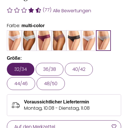
(77)
Alle Bewertungen
Farbe:
multi-color
Größe:
32/34
36/38
40/42
44/46
48/50
Voraussichtlicher Liefertermin
Montag, 10.08 - Dienstag, 11.08
Auf den Merkzettel