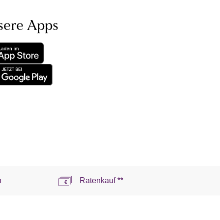
sere Apps
n
Ratenkauf **