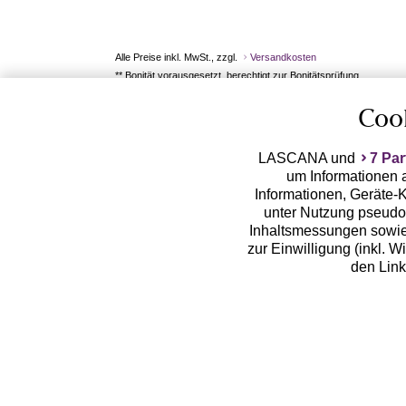
Alle Preise inkl. MwSt., zzgl.
Versandkosten
** Bonität vorausgesetzt, berechtigt zur Bonitätsprüfung
Coo
LASCANA und
7 Par
um Informationen a
Informationen, Geräte-K
unter Nutzung pseudon
Inhaltsmessungen sowie
zur Einwilligung (inkl. W
den Lin
LASCANA arbeitet mit Pa
von uns übermittelte
Zwecken (z.B. Profilbil
Erhebung der Tracki