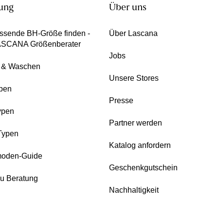
ung
Über uns
ssende BH-Größe finden -
Über Lascana
ASCANA Größenberater
Jobs
e & Waschen
Unsere Stores
pen
Presse
ypen
Partner werden
Typen
Katalog anfordern
oden-Guide
Geschenkgutschein
zu Beratung
Nachhaltigkeit