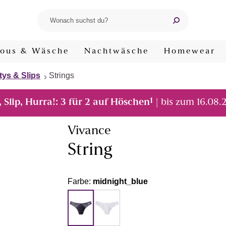
ous & Wäsche
Nachtwäsche
Homewear
tys & Slips
Strings
1
, Slip, Hurra!: 3 für 2 auf Höschen
| bis zum 16.08.
Vivance
String
Farbe:
midnight_blue