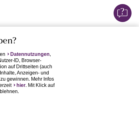
ben?
ten
Datennutzungen
,
Nutzer-ID, Browser-
on auf Drittseiten (auch
Inhalte, Anzeigen- und
zu gewinnen. Mehr Infos
erzeit
hier
. Mit Klick auf
ablehnen.
(Trackingdaten) oder die
sowie auch zu eigenen
 erfordert nicht nur die
, sondern auch deren