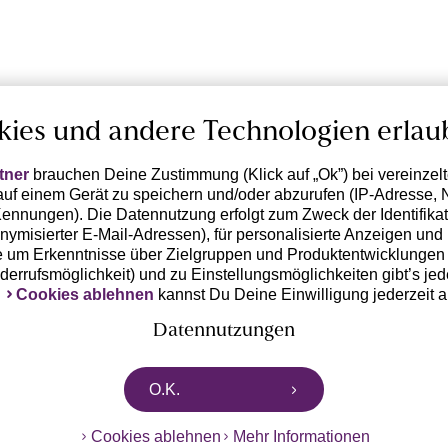
kies und andere Technologien erlau
tner
brauchen Deine Zustimmung (Klick auf „Ok”) bei vereinzel
uf einem Gerät zu speichern und/oder abzurufen (IP-Adresse, 
ennungen). Die Datennutzung erfolgt zum Zweck der Identifikati
ymisierter E-Mail-Adressen), für personalisierte Anzeigen und 
 um Erkenntnisse über Zielgruppen und Produktentwicklungen 
iderrufsmöglichkeit) und zu Einstellungsmöglichkeiten gibt’s jed
k
Cookies ablehnen
kannst Du Deine Einwilligung jederzeit 
Datennutzungen
rtnern zusammen, die von deinem Endgerät abgerufene Daten 
O.K.
n pseudonymisierten Daten zur Aussteuerung unserer Werbung 
dungen) / zu Zwecken Dritter verarbeiten. Vor diesem Hintergrund
Cookies ablehnen
Mehr Informationen
ngdaten bzw. die Übermittlung deiner pseudonymisierten Daten