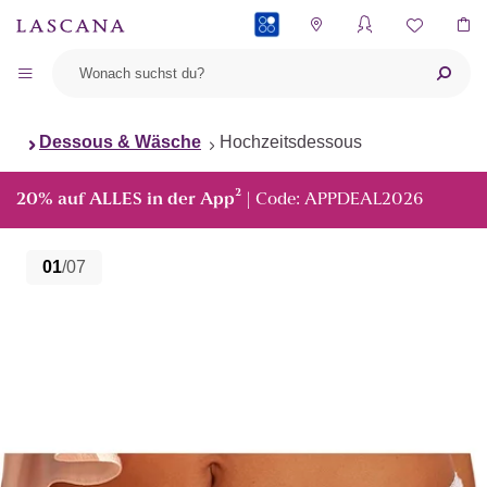
PAYBACK
Dessous & Wäsche
Hochzeitsdessous
²
20% auf ALLES in der App
| Code: APPDEAL2026
01
/07