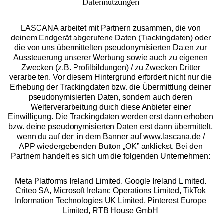
Datennutzungen
LASCANA arbeitet mit Partnern zusammen, die von
deinem Endgerät abgerufene Daten (Trackingdaten) oder
die von uns übermittelten pseudonymisierten Daten zur
Services
Aussteuerung unserer Werbung sowie auch zu eigenen
Zwecken (z.B. Profilbildungen) / zu Zwecken Dritter
Beratung
verarbeiten. Vor diesem Hintergrund erfordert nicht nur die
Erhebung der Trackingdaten bzw. die Übermittlung deiner
pseudonymisierten Daten, sondern auch deren
Über uns
Weiterverarbeitung durch diese Anbieter einer
Einwilligung. Die Trackingdaten werden erst dann erhoben
bzw. deine pseudonymisierten Daten erst dann übermittelt,
Rechtliches
wenn du auf den in dem Banner auf www.lascana.de /
APP wiedergebenden Button „OK” anklickst. Bei den
Partnern handelt es sich um die folgenden Unternehmen:
Meta Platforms Ireland Limited, Google Ireland Limited,
Criteo SA, Microsoft Ireland Operations Limited, TikTok
Alle Preise inkl. MwSt., zzgl.
Versandkosten
Information Technologies UK Limited, Pinterest Europe
** Bonität vorausgesetzt, berechtigt zur Bonitätsprüfung
Limited, RTB House GmbH