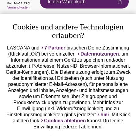
In den Warenkorb
inkl. MwSt. zzgl.
Auszeichnungen
Versandkosten
Cookies und andere Technologien
erlauben?
LASCANA und
7 Partner
brauchen Deine Zustimmung
(Klick auf „Ok”) bei vereinzelten
Datennutzungen
, um
Geprüfte Sicherheit
Informationen auf einem Gerät zu speichern und/oder
abzurufen (IP-Adresse, Nutzer-ID, Browser-Informationen,
Geräte-Kennungen). Die Datennutzung erfolgt zum Zweck
der Identifikation auf Drittseiten (auch unter Nutzung
pseudonymisierter E-Mail-Adressen), für personalisierte
Anzeigen und Inhalte, Anzeigen- und Inhaltsmessungen
Unsere Apps
sowie um Erkenntnisse über Zielgruppen und
Produktentwicklungen zu gewinnen. Mehr Infos zur
Einwilligung (inkl. Widerrufsmöglichkeit) und zu
Einstellungsmöglichkeiten gibt’s jederzeit
hier
. Mit Klick
auf den Link
Cookies ablehnen
kannst Du Deine
Einwilligung jederzeit ablehnen.