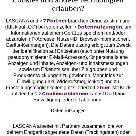
Cookies und andere Technologien
erlauben?
7 Partner
LASCANA und
brauchen Deine Zustimmung
Datennutzungen
(Klick auf „Ok”) bei vereinzelten
, um
Informationen auf einem Gerät zu speichern und/oder
Geprüfte Sicherheit
abzurufen (IP-Adresse, Nutzer-ID, Browser-Informationen,
Geräte-Kennungen). Die Datennutzung erfolgt zum Zweck
der Identifikation auf Drittseiten (auch unter Nutzung
pseudonymisierter E-Mail-Adressen), für personalisierte
Anzeigen und Inhalte, Anzeigen- und Inhaltsmessungen
sowie um Erkenntnisse über Zielgruppen und
Unsere Apps
Produktentwicklungen zu gewinnen. Mehr Infos zur
Einwilligung (inkl. Widerrufsmöglichkeit) und zu
hier
Einstellungsmöglichkeiten gibt’s jederzeit
. Mit Klick
Cookies ablehnen
auf den Link
kannst Du Deine
Einwilligung jederzeit ablehnen.
Datennutzungen
LASCANA arbeitet mit Partnern zusammen, die von
deinem Endgerät abgerufene Daten (Trackingdaten) oder