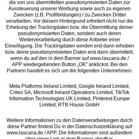
die von uns übermittelten pseudonymisierten Daten zur
Aussteuerung unserer Werbung sowie auch zu eigenen
Services
Zwecken (z.B. Profilbildungen) / zu Zwecken Dritter
verarbeiten. Vor diesem Hintergrund erfordert nicht nur die
Beratung
Erhebung der Trackingdaten bzw. die Übermittlung deiner
pseudonymisierten Daten, sondern auch deren
Weiterverarbeitung durch diese Anbieter einer
Über uns
Einwilligung. Die Trackingdaten werden erst dann erhoben
bzw. deine pseudonymisierten Daten erst dann übermittelt,
wenn du auf den in dem Banner auf www.lascana.de /
Rechtliches
APP wiedergebenden Button „OK” anklickst. Bei den
Partnern handelt es sich um die folgenden Unternehmen:
Meta Platforms Ireland Limited, Google Ireland Limited,
Criteo SA, Microsoft Ireland Operations Limited, TikTok
Information Technologies UK Limited, Pinterest Europe
Alle Preise inkl. MwSt., zzgl.
Versandkosten
Limited, RTB House GmbH
** Bonität vorausgesetzt, berechtigt zur Bonitätsprüfung
Weitere Informationen zu den Datenverarbeitungen durch
diese Partner findest Du in der Datenschutzerklärung auf
www.lascana.de / APP. Die Informationen sind außerdem
über einen Link in dem Banner abrufbar.