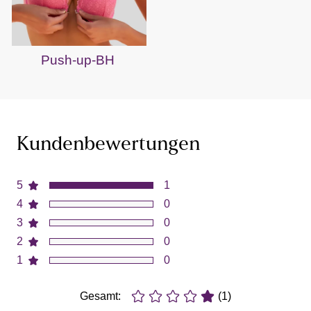
Push-up-BH
Kundenbewertungen
5
1
4
0
3
0
2
0
1
0
Gesamt:
(1)