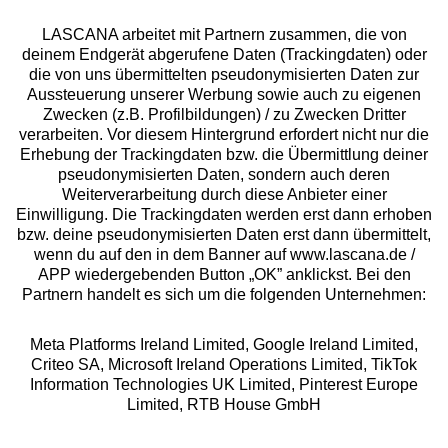
LASCANA arbeitet mit Partnern zusammen, die von
deinem Endgerät abgerufene Daten (Trackingdaten) oder
die von uns übermittelten pseudonymisierten Daten zur
Services
Aussteuerung unserer Werbung sowie auch zu eigenen
Zwecken (z.B. Profilbildungen) / zu Zwecken Dritter
Beratung
verarbeiten. Vor diesem Hintergrund erfordert nicht nur die
Erhebung der Trackingdaten bzw. die Übermittlung deiner
pseudonymisierten Daten, sondern auch deren
Über uns
Weiterverarbeitung durch diese Anbieter einer
Einwilligung. Die Trackingdaten werden erst dann erhoben
bzw. deine pseudonymisierten Daten erst dann übermittelt,
Rechtliches
wenn du auf den in dem Banner auf www.lascana.de /
APP wiedergebenden Button „OK” anklickst. Bei den
Partnern handelt es sich um die folgenden Unternehmen:
Meta Platforms Ireland Limited, Google Ireland Limited,
Criteo SA, Microsoft Ireland Operations Limited, TikTok
Alle Preise inkl. MwSt., zzgl.
Versandkosten
Information Technologies UK Limited, Pinterest Europe
** Bonität vorausgesetzt, berechtigt zur Bonitätsprüfung
Limited, RTB House GmbH