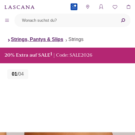
PAYBACK
Strings, Pantys & Slips
Strings
1
20% Extra auf SALE
| Code: SALE2026
01
/04