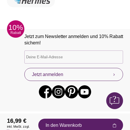
10%
Rabatt
Jetzt zum Newsletter anmelden und 10% Rabatt
sichern!
Jetzt anmelden
16,99 €
In den Warenkorb
inkl. MwSt. zzgl.
Auszeichnungen