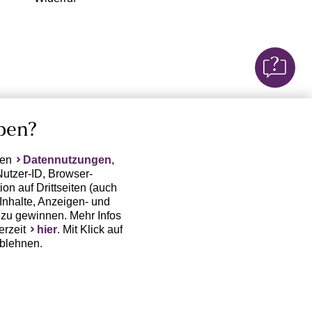
ben?
ten
Datennutzungen
,
Nutzer-ID, Browser-
on auf Drittseiten (auch
Inhalte, Anzeigen- und
zu gewinnen. Mehr Infos
erzeit
hier
. Mit Klick auf
ablehnen.
(Trackingdaten) oder die