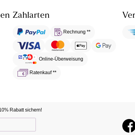
len
Zahlarten
Ver
Rechnung **
Online-Überweisung
Ratenkauf **
10% Rabatt sichern!