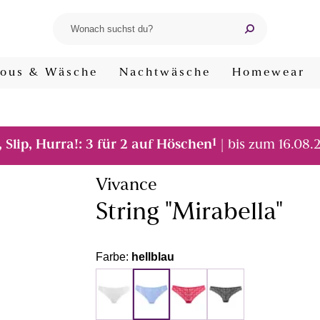
ous & Wäsche
Nachtwäsche
Homewear
1
, Slip, Hurra!: 3 für 2 auf Höschen
| bis zum 16.08.
Vivance
String "Mirabella"
Farbe:
hellblau