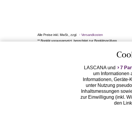
Alle Preise inkl. MwSt., zzgl.
Versandkosten
** Bonität vorausgesetzt, berechtigt zur Bonitätsprüfung
Coo
LASCANA und
7 Par
um Informationen a
Informationen, Geräte-K
unter Nutzung pseudon
Inhaltsmessungen sowie
zur Einwilligung (inkl. W
den Lin
LASCANA arbeitet mit Pa