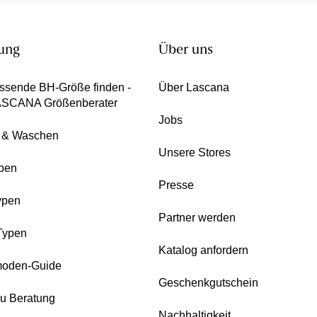
ung
Über uns
ssende BH-Größe finden -
Über Lascana
ASCANA Größenberater
Jobs
e & Waschen
Unsere Stores
pen
Presse
ypen
Partner werden
Typen
Katalog anfordern
oden-Guide
Geschenkgutschein
zu Beratung
Nachhaltigkeit