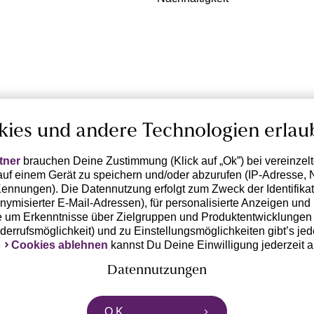
kies und andere Technologien erlau
tner
brauchen Deine Zustimmung (Klick auf „Ok”) bei vereinzel
uf einem Gerät zu speichern und/oder abzurufen (IP-Adresse, 
ennungen). Die Datennutzung erfolgt zum Zweck der Identifikati
ymisierter E-Mail-Adressen), für personalisierte Anzeigen und 
 um Erkenntnisse über Zielgruppen und Produktentwicklungen 
iderrufsmöglichkeit) und zu Einstellungsmöglichkeiten gibt’s jed
k
Cookies ablehnen
kannst Du Deine Einwilligung jederzeit 
Datennutzungen
rtnern zusammen, die von deinem Endgerät abgerufene Daten 
O.K.