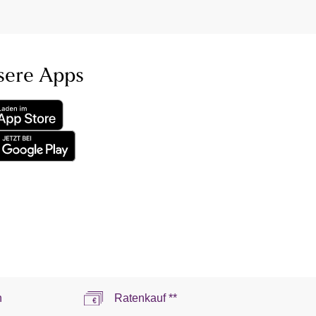
sere Apps
n
Ratenkauf **