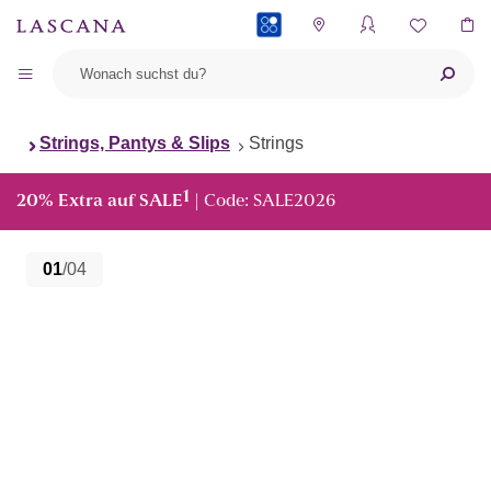
PAYBACK
Strings, Pantys & Slips
Strings
1
20% Extra auf SALE
| Code: SALE2026
01
/04