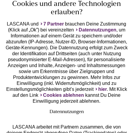
Cookies und andere Technologien
erlauben?
LASCANA und
7 Partner
brauchen Deine Zustimmung
(Klick auf „Ok”) bei vereinzelten
Datennutzungen
, um
Geprüfte Sicherheit
Informationen auf einem Gerät zu speichern und/oder
abzurufen (IP-Adresse, Nutzer-ID, Browser-Informationen,
Geräte-Kennungen). Die Datennutzung erfolgt zum Zweck
der Identifikation auf Drittseiten (auch unter Nutzung
pseudonymisierter E-Mail-Adressen), für personalisierte
Anzeigen und Inhalte, Anzeigen- und Inhaltsmessungen
Unsere Apps
sowie um Erkenntnisse über Zielgruppen und
Produktentwicklungen zu gewinnen. Mehr Infos zur
Einwilligung (inkl. Widerrufsmöglichkeit) und zu
Einstellungsmöglichkeiten gibt’s jederzeit
hier
. Mit Klick
auf den Link
Cookies ablehnen
kannst Du Deine
Einwilligung jederzeit ablehnen.
Datennutzungen
LASCANA arbeitet mit Partnern zusammen, die von
deinem Endgerät abgerufene Daten (Trackingdaten) oder