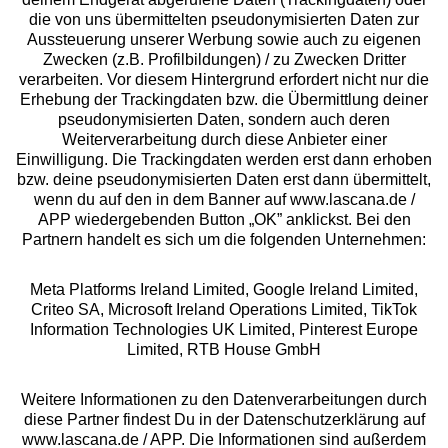
die von uns übermittelten pseudonymisierten Daten zur
Services
Aussteuerung unserer Werbung sowie auch zu eigenen
Zwecken (z.B. Profilbildungen) / zu Zwecken Dritter
Beratung
verarbeiten. Vor diesem Hintergrund erfordert nicht nur die
Erhebung der Trackingdaten bzw. die Übermittlung deiner
pseudonymisierten Daten, sondern auch deren
Über uns
Weiterverarbeitung durch diese Anbieter einer
Einwilligung. Die Trackingdaten werden erst dann erhoben
bzw. deine pseudonymisierten Daten erst dann übermittelt,
Rechtliches
wenn du auf den in dem Banner auf www.lascana.de /
APP wiedergebenden Button „OK” anklickst. Bei den
Partnern handelt es sich um die folgenden Unternehmen:
Meta Platforms Ireland Limited, Google Ireland Limited,
Criteo SA, Microsoft Ireland Operations Limited, TikTok
Alle Preise inkl. MwSt., zzgl.
Versandkosten
Information Technologies UK Limited, Pinterest Europe
** Bonität vorausgesetzt, berechtigt zur Bonitätsprüfung
Limited, RTB House GmbH
Weitere Informationen zu den Datenverarbeitungen durch
diese Partner findest Du in der Datenschutzerklärung auf
www.lascana.de / APP. Die Informationen sind außerdem