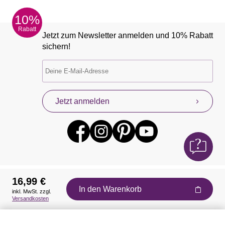
10%
Rabatt
Jetzt zum Newsletter anmelden und 10% Rabatt
sichern!
Jetzt anmelden
16,99 €
In den Warenkorb
inkl. MwSt. zzgl.
Auszeichnungen
Versandkosten