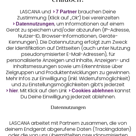
Auszeichnungen
erlauben?
LASCANA und
brauchen Deine
7 Partner
Zustimmung (Klick auf „Ok”) bei vereinzelten
, um Informationen auf einem
Datennutzungen
Gerät zu speichern und/oder abzurufen (IP-Adresse,
Nutzer-ID, Browser-Informationen, Geräte-
Kennungen). Die Datennutzung erfolgt zum Zweck
der Identifikation auf Drittseiten (auch unter Nutzung
pseudonymisierter E-Mail-Adressen), für
Geprüfte Sicherheit
personalisierte Anzeigen und Inhalte, Anzeigen- und
Inhaltsmessungen sowie um Erkenntnisse über
Zielgruppen und Produktentwicklungen zu gewinnen.
Mehr Infos zur Einwilligung (inkl. Widerrufsmöglichkeit)
und zu Einstellungsmöglichkeiten gibt’s jederzeit
Unsere Apps
. Mit Klick auf den Link
kannst
hier
Cookies ablehnen
Du Deine Einwilligung jederzeit ablehnen.
Datennutzungen
LASCANA arbeitet mit Partnern zusammen, die von
deinem Endgerät abgerufene Daten (Trackingdaten)
oder die von uns übermittelten pseudonymisierten