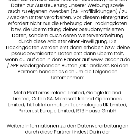
Daten zur Aussteuerung unserer Werbung sowie
auch zu eigenen Zwecken (z.B. Profilbildungen) / zu
Zwecken Dritter verarbeiten. Vor diesem Hintergrund
erfordert nicht nur die Erhebung der Trackingdaten
Services
bzw. die Übermittlung deiner pseudonymisierten
Daten, sondern auch deren Weiterverarbeitung
durch diese Anbieter einer Einwilligung. Die
Beratung
Trackingdaten werden erst dann erhoben bzw. deine
pseudonymisierten Daten erst dann übermittelt,
Über uns
wenn du auf den in dem Banner auf www.lascana.de
/ APP wiedergebenden Button „OK” anklickst. Bei den
Partnern handelt es sich um die folgenden
Rechtliches
Unternehmen:
Meta Platforms Ireland Limited, Google Ireland
Limited, Criteo SA, Microsoft Ireland Operations
Limited, TikTok Information Technologies UK Limited,
Pinterest Europe Limited, RTB House GmbH
Alle Preise inkl. MwSt., zzgl.
Versandkosten
** Bonität vorausgesetzt, berechtigt zur Bonitätsprüfung
Weitere Informationen zu den Datenverarbeitungen
durch diese Partner findest Du in der