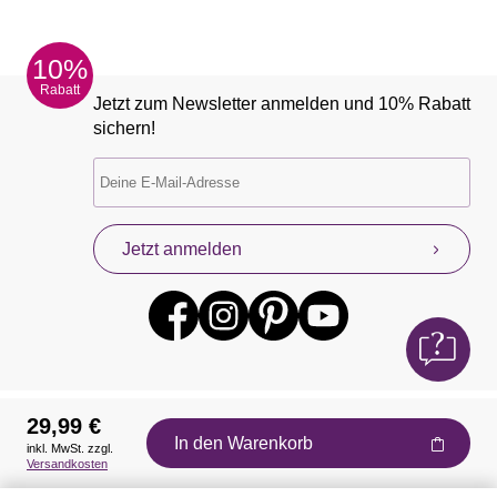
10%
Rabatt
Jetzt zum Newsletter anmelden und 10% Rabatt
sichern!
Jetzt anmelden
29,99 €
In den Warenkorb
inkl. MwSt. zzgl.
Auszeichnungen
Versandkosten