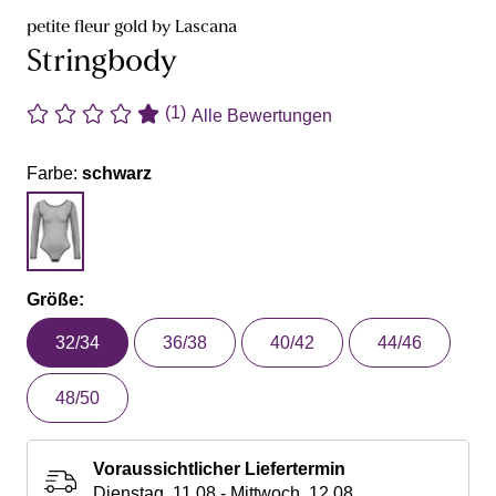
petite fleur gold by Lascana
Stringbody
(1)
Alle Bewertungen
Farbe:
schwarz
Größe:
32/34
36/38
40/42
44/46
48/50
Voraussichtlicher Liefertermin
Dienstag, 11.08 - Mittwoch, 12.08