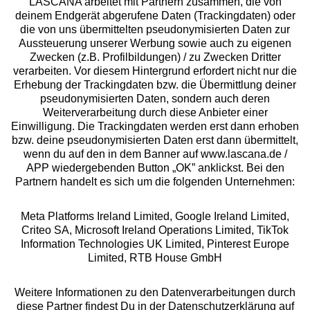
LASCANA arbeitet mit Partnern zusammen, die von
deinem Endgerät abgerufene Daten (Trackingdaten) oder
die von uns übermittelten pseudonymisierten Daten zur
Services
Aussteuerung unserer Werbung sowie auch zu eigenen
Zwecken (z.B. Profilbildungen) / zu Zwecken Dritter
Beratung
verarbeiten. Vor diesem Hintergrund erfordert nicht nur die
Erhebung der Trackingdaten bzw. die Übermittlung deiner
pseudonymisierten Daten, sondern auch deren
Über uns
Weiterverarbeitung durch diese Anbieter einer
Einwilligung. Die Trackingdaten werden erst dann erhoben
bzw. deine pseudonymisierten Daten erst dann übermittelt,
Rechtliches
wenn du auf den in dem Banner auf www.lascana.de /
APP wiedergebenden Button „OK” anklickst. Bei den
Partnern handelt es sich um die folgenden Unternehmen:
Meta Platforms Ireland Limited, Google Ireland Limited,
Criteo SA, Microsoft Ireland Operations Limited, TikTok
Alle Preise inkl. MwSt., zzgl.
Versandkosten
Information Technologies UK Limited, Pinterest Europe
** Bonität vorausgesetzt, berechtigt zur Bonitätsprüfung
Limited, RTB House GmbH
Weitere Informationen zu den Datenverarbeitungen durch
diese Partner findest Du in der Datenschutzerklärung auf