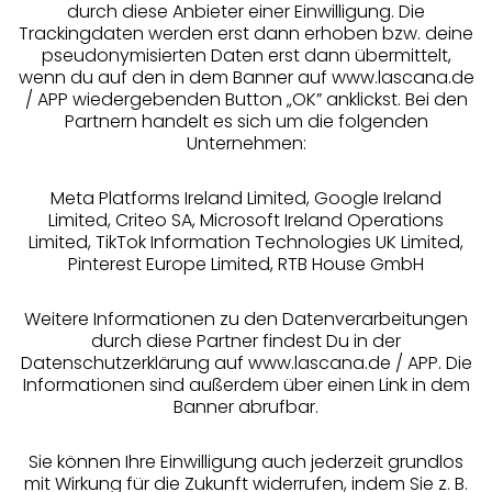
durch diese Anbieter einer Einwilligung. Die
Beratung
Trackingdaten werden erst dann erhoben bzw. deine
pseudonymisierten Daten erst dann übermittelt,
Über uns
wenn du auf den in dem Banner auf www.lascana.de
/ APP wiedergebenden Button „OK” anklickst. Bei den
Partnern handelt es sich um die folgenden
Rechtliches
Unternehmen:
Meta Platforms Ireland Limited, Google Ireland
Limited, Criteo SA, Microsoft Ireland Operations
Limited, TikTok Information Technologies UK Limited,
Pinterest Europe Limited, RTB House GmbH
Alle Preise inkl. MwSt., zzgl.
Versandkosten
** Bonität vorausgesetzt, berechtigt zur Bonitätsprüfung
Weitere Informationen zu den Datenverarbeitungen
durch diese Partner findest Du in der
Datenschutzerklärung auf www.lascana.de / APP. Die
Informationen sind außerdem über einen Link in dem
Banner abrufbar.
Sie können Ihre Einwilligung auch jederzeit grundlos
mit Wirkung für die Zukunft widerrufen, indem Sie z. B.