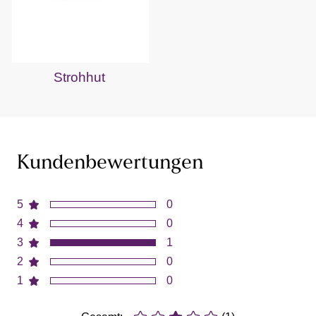
Strohhut
Kundenbewertungen
5
0
4
0
3
1
2
0
1
0