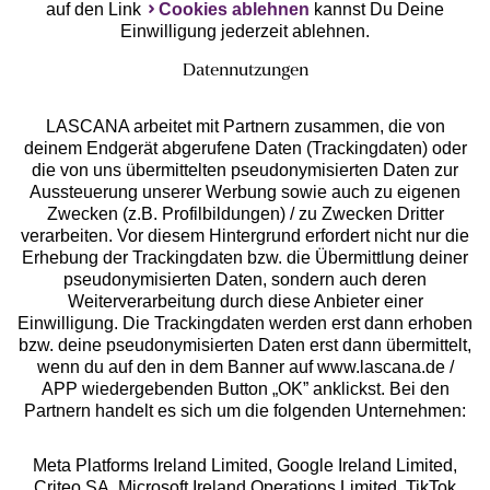
auf den Link
Cookies ablehnen
kannst Du Deine
Einwilligung jederzeit ablehnen.
Datennutzungen
LASCANA arbeitet mit Partnern zusammen, die von
deinem Endgerät abgerufene Daten (Trackingdaten) oder
die von uns übermittelten pseudonymisierten Daten zur
Services
Aussteuerung unserer Werbung sowie auch zu eigenen
Zwecken (z.B. Profilbildungen) / zu Zwecken Dritter
Beratung
verarbeiten. Vor diesem Hintergrund erfordert nicht nur die
Erhebung der Trackingdaten bzw. die Übermittlung deiner
pseudonymisierten Daten, sondern auch deren
Über uns
Weiterverarbeitung durch diese Anbieter einer
Einwilligung. Die Trackingdaten werden erst dann erhoben
bzw. deine pseudonymisierten Daten erst dann übermittelt,
Rechtliches
wenn du auf den in dem Banner auf www.lascana.de /
APP wiedergebenden Button „OK” anklickst. Bei den
Partnern handelt es sich um die folgenden Unternehmen:
Meta Platforms Ireland Limited, Google Ireland Limited,
Criteo SA, Microsoft Ireland Operations Limited, TikTok
Alle Preise inkl. MwSt., zzgl.
Versandkosten