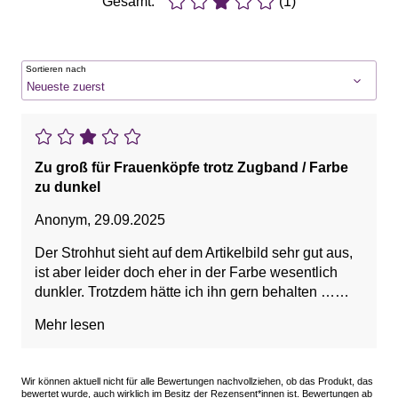
Gesamt:
(1)
Sortieren nach
Zu groß für Frauenköpfe trotz Zugband / Farbe
zu dunkel
Anonym
,
29.09.2025
Der Strohhut sieht auf dem Artikelbild sehr gut aus,
ist aber leider doch eher in der Farbe wesentlich
dunkler. Trotzdem hätte ich ihn gern behalten …
aber trotz Zugband zum Kleinerstellen komme ich
Mehr lesen
nicht auf eine für mich passende Größe. Deshalb
Rücksendung.
Wir können aktuell nicht für alle Bewertungen nachvollziehen, ob das Produkt, das
bewertet wurde, auch wirklich im Besitz der Rezensent*innen ist. Bewertungen ab