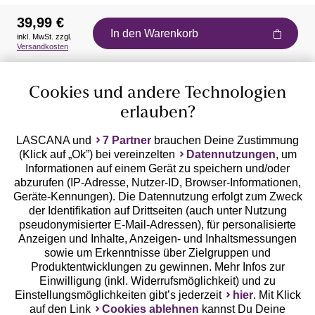
39,99 €
In den Warenkorb
inkl. MwSt. zzgl.
Auszeichnungen
Versandkosten
Cookies und andere Technologien
erlauben?
LASCANA und
7 Partner
brauchen Deine Zustimmung
(Klick auf „Ok”) bei vereinzelten
Datennutzungen
, um
Geprüfte Sicherheit
Informationen auf einem Gerät zu speichern und/oder
abzurufen (IP-Adresse, Nutzer-ID, Browser-Informationen,
Geräte-Kennungen). Die Datennutzung erfolgt zum Zweck
der Identifikation auf Drittseiten (auch unter Nutzung
pseudonymisierter E-Mail-Adressen), für personalisierte
Anzeigen und Inhalte, Anzeigen- und Inhaltsmessungen
Unsere Apps
sowie um Erkenntnisse über Zielgruppen und
Produktentwicklungen zu gewinnen. Mehr Infos zur
Einwilligung (inkl. Widerrufsmöglichkeit) und zu
Einstellungsmöglichkeiten gibt’s jederzeit
hier
. Mit Klick
auf den Link
Cookies ablehnen
kannst Du Deine