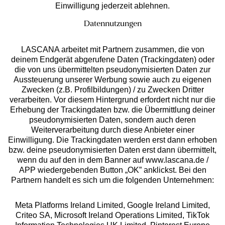
Einwilligung jederzeit ablehnen.
Datennutzungen
LASCANA arbeitet mit Partnern zusammen, die von
deinem Endgerät abgerufene Daten (Trackingdaten) oder
die von uns übermittelten pseudonymisierten Daten zur
Services
Aussteuerung unserer Werbung sowie auch zu eigenen
Zwecken (z.B. Profilbildungen) / zu Zwecken Dritter
Beratung
verarbeiten. Vor diesem Hintergrund erfordert nicht nur die
Erhebung der Trackingdaten bzw. die Übermittlung deiner
pseudonymisierten Daten, sondern auch deren
Über uns
Weiterverarbeitung durch diese Anbieter einer
Einwilligung. Die Trackingdaten werden erst dann erhoben
bzw. deine pseudonymisierten Daten erst dann übermittelt,
Rechtliches
wenn du auf den in dem Banner auf www.lascana.de /
APP wiedergebenden Button „OK” anklickst. Bei den
Partnern handelt es sich um die folgenden Unternehmen:
Meta Platforms Ireland Limited, Google Ireland Limited,
Criteo SA, Microsoft Ireland Operations Limited, TikTok
Alle Preise inkl. MwSt., zzgl.
Versandkosten