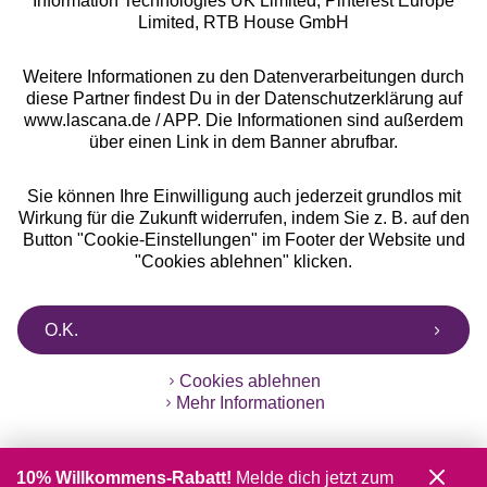
Information Technologies UK Limited, Pinterest Europe
** Bonität vorausgesetzt, berechtigt zur Bonitätsprüfung
Limited, RTB House GmbH
Weitere Informationen zu den Datenverarbeitungen durch
diese Partner findest Du in der Datenschutzerklärung auf
www.lascana.de / APP. Die Informationen sind außerdem
über einen Link in dem Banner abrufbar.
Sie können Ihre Einwilligung auch jederzeit grundlos mit
Wirkung für die Zukunft widerrufen, indem Sie z. B. auf den
Button "Cookie-Einstellungen" im Footer der Website und
"Cookies ablehnen" klicken.
O.K.
Cookies ablehnen
Mehr Informationen
10% Willkommens-Rabatt!
Melde dich jetzt zum