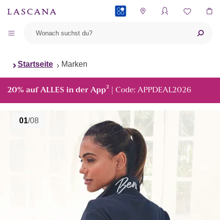
PAYBACK
Startseite
Marken
²
20% auf ALLES in der App
| Code: APPDEAL2026
01
/08