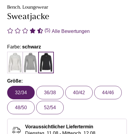
Bench. Loungewear
Sweatjacke
(5)
Alle Bewertungen
Farbe:
schwarz
Größe:
32/34
36/38
40/42
44/46
48/50
52/54
Voraussichtlicher Liefertermin
Dienstag, 11.08 - Mittwoch, 12.08