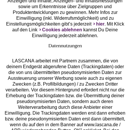
Anzeigen und Inhalte, Anzeigen- und Inhaltsmessungen
Unsere Apps
sowie um Erkenntnisse über Zielgruppen und
Produktentwicklungen zu gewinnen. Mehr Infos zur
Einwilligung (inkl. Widerrufsmöglichkeit) und zu
Einstellungsmöglichkeiten gibt’s jederzeit
hier
. Mit Klick
auf den Link
Cookies ablehnen
kannst Du Deine
Einwilligung jederzeit ablehnen.
Datennutzungen
LASCANA arbeitet mit Partnern zusammen, die von
deinem Endgerät abgerufene Daten (Trackingdaten) oder
die von uns übermittelten pseudonymisierten Daten zur
Services
Aussteuerung unserer Werbung sowie auch zu eigenen
Zwecken (z.B. Profilbildungen) / zu Zwecken Dritter
Beratung
verarbeiten. Vor diesem Hintergrund erfordert nicht nur die
Erhebung der Trackingdaten bzw. die Übermittlung deiner
pseudonymisierten Daten, sondern auch deren
Über uns
Weiterverarbeitung durch diese Anbieter einer
Einwilligung. Die Trackingdaten werden erst dann erhoben
bzw. deine pseudonymisierten Daten erst dann übermittelt,
Rechtliches
wenn du auf den in dem Banner auf www.lascana.de /