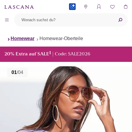
PAYBACK
Homewear
Homewear-Oberteile
1
20% Extra auf SALE
| Code: SALE2026
01
/04