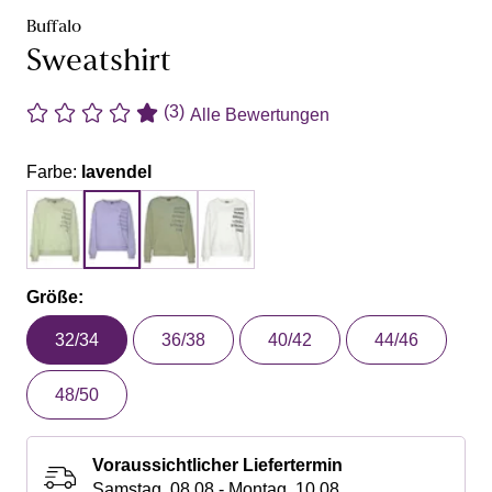
Buffalo
Sweatshirt
(3)
Alle Bewertungen
Farbe:
lavendel
Größe:
32/34
36/38
40/42
44/46
48/50
Voraussichtlicher Liefertermin
Samstag, 08.08 - Montag, 10.08