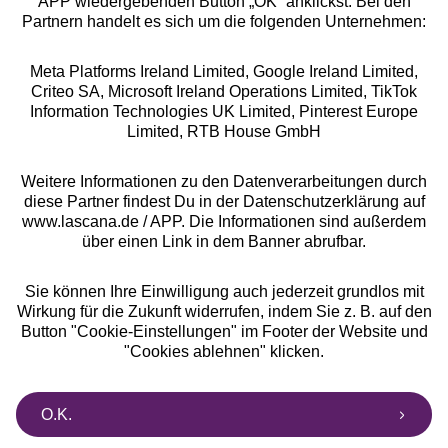
APP wiedergebenden Button „OK” anklickst. Bei den
Partnern handelt es sich um die folgenden Unternehmen:
Meta Platforms Ireland Limited, Google Ireland Limited,
Criteo SA, Microsoft Ireland Operations Limited, TikTok
Alle Preise inkl. MwSt., zzgl.
Versandkosten
Information Technologies UK Limited, Pinterest Europe
** Bonität vorausgesetzt, berechtigt zur Bonitätsprüfung
Limited, RTB House GmbH
Weitere Informationen zu den Datenverarbeitungen durch
diese Partner findest Du in der Datenschutzerklärung auf
www.lascana.de / APP. Die Informationen sind außerdem
über einen Link in dem Banner abrufbar.
Sie können Ihre Einwilligung auch jederzeit grundlos mit
Wirkung für die Zukunft widerrufen, indem Sie z. B. auf den
Button "Cookie-Einstellungen" im Footer der Website und
"Cookies ablehnen" klicken.
O.K.