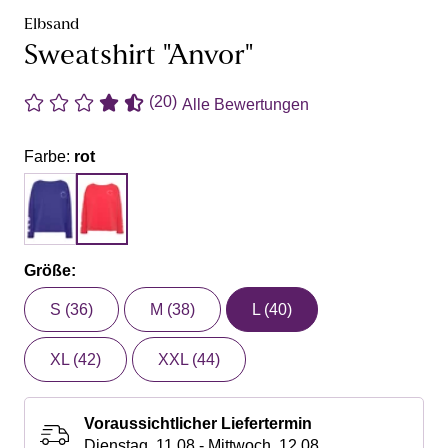
Elbsand
Sweatshirt "Anvor"
(20)
Alle Bewertungen
Farbe:
rot
Größe:
S (36)
M (38)
L (40)
XL (42)
XXL (44)
Voraussichtlicher Liefertermin
Dienstag, 11.08 - Mittwoch, 12.08