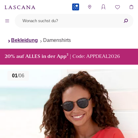
PAYBACK
Bekleidung
Damenshirts
²
20% auf ALLES in der App
| Code: APPDEAL2026
01
/06