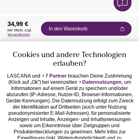
34,99 €
In den Warenkorb
inkl. MwSt. zzgl.
Auszeichnungen
Versandkosten
Cookies und andere Technologien
erlauben?
LASCANA und
7 Partner
brauchen Deine Zustimmung
(Klick auf „Ok”) bei vereinzelten
Datennutzungen
, um
Geprüfte Sicherheit
Informationen auf einem Gerät zu speichern und/oder
abzurufen (IP-Adresse, Nutzer-ID, Browser-Informationen,
Geräte-Kennungen). Die Datennutzung erfolgt zum Zweck
der Identifikation auf Drittseiten (auch unter Nutzung
pseudonymisierter E-Mail-Adressen), für personalisierte
Anzeigen und Inhalte, Anzeigen- und Inhaltsmessungen
Unsere Apps
sowie um Erkenntnisse über Zielgruppen und
Produktentwicklungen zu gewinnen. Mehr Infos zur
Einwilligung (inkl. Widerrufsmöglichkeit) und zu