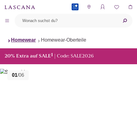
PAYBACK
Homewear
Homewear-Oberteile
1
20% Extra auf SALE
| Code: SALE2026
01
/06