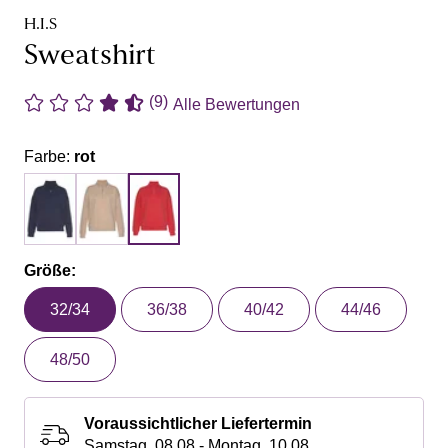
H.I.S
Sweatshirt
(9)
Alle Bewertungen
Farbe:
rot
Größe:
32/34
36/38
40/42
44/46
48/50
Voraussichtlicher Liefertermin
Samstag, 08.08 - Montag, 10.08