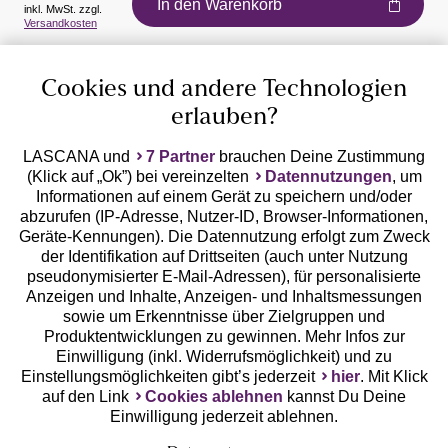
In den Warenkorb
inkl. MwSt. zzgl.
Auszeichnungen
Versandkosten
Cookies und andere Technologien
erlauben?
LASCANA und
7 Partner
brauchen Deine Zustimmung
(Klick auf „Ok”) bei vereinzelten
Datennutzungen
, um
Geprüfte Sicherheit
Informationen auf einem Gerät zu speichern und/oder
abzurufen (IP-Adresse, Nutzer-ID, Browser-Informationen,
Geräte-Kennungen). Die Datennutzung erfolgt zum Zweck
der Identifikation auf Drittseiten (auch unter Nutzung
pseudonymisierter E-Mail-Adressen), für personalisierte
Anzeigen und Inhalte, Anzeigen- und Inhaltsmessungen
Unsere Apps
sowie um Erkenntnisse über Zielgruppen und
Produktentwicklungen zu gewinnen. Mehr Infos zur
Einwilligung (inkl. Widerrufsmöglichkeit) und zu
Einstellungsmöglichkeiten gibt’s jederzeit
hier
. Mit Klick
auf den Link
Cookies ablehnen
kannst Du Deine
Einwilligung jederzeit ablehnen.