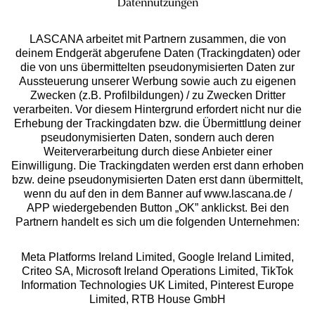
Datennutzungen
LASCANA arbeitet mit Partnern zusammen, die von
deinem Endgerät abgerufene Daten (Trackingdaten) oder
die von uns übermittelten pseudonymisierten Daten zur
Services
Aussteuerung unserer Werbung sowie auch zu eigenen
Zwecken (z.B. Profilbildungen) / zu Zwecken Dritter
Beratung
verarbeiten. Vor diesem Hintergrund erfordert nicht nur die
Erhebung der Trackingdaten bzw. die Übermittlung deiner
pseudonymisierten Daten, sondern auch deren
Über uns
Weiterverarbeitung durch diese Anbieter einer
Einwilligung. Die Trackingdaten werden erst dann erhoben
bzw. deine pseudonymisierten Daten erst dann übermittelt,
Rechtliches
wenn du auf den in dem Banner auf www.lascana.de /
APP wiedergebenden Button „OK” anklickst. Bei den
Partnern handelt es sich um die folgenden Unternehmen:
Meta Platforms Ireland Limited, Google Ireland Limited,
Criteo SA, Microsoft Ireland Operations Limited, TikTok
Alle Preise inkl. MwSt., zzgl.
Versandkosten
Information Technologies UK Limited, Pinterest Europe
** Bonität vorausgesetzt, berechtigt zur Bonitätsprüfung
Limited, RTB House GmbH