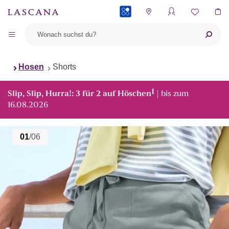
PAYBACK
Hosen
Shorts
1
Slip, Slip, Hurra!: 3 für 2 auf Höschen
| bis zum
16.08.2026
01
/06